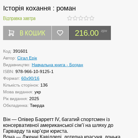
Історія кохання : роман
Відправка завтра
В КОШИК
216.00
грн
Код:
391601
Автор:
Сігал Ерік
Видавництво:
Навчальна книга - Богдан
ISBN:
978-966-10-9125-1
Формат:
60х90/16
Кількість сторінок:
136
Мова видання:
укр
Рік видання:
2025
Обкладинка:
Тверда
Він — Олівер Барретт IV, багатий спортсмен із
консервативної американської сім’ї на шляху до
Гарварду та кар’єри юриста.
Вона — Дженні Кавіллері, дотепна красуня, донька