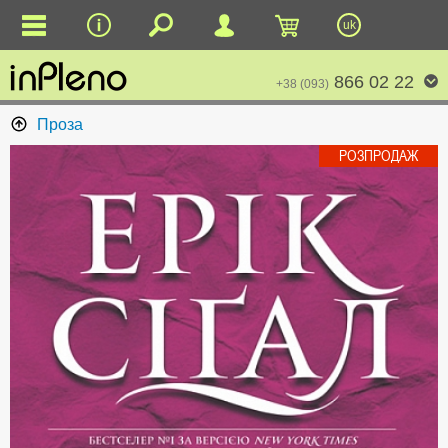
uk
866 02 22
+38 (093)
Проза