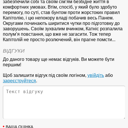
забезпечили собі та своїм сім’ям безбідне життя в
комфортних умовах. Втім, спосіб, у який було здобуто
перемогу, по суті, став бунтом проти жорстоких правил
Капітолію, і цю непокору владі побачив весь Панем.
Округами починають ширитися чутки про підготовку до
заворушень. Своїм зухвалим вчинком, Катніс розпалила
полум’я повстання, що вже не загасити. Тож тепер
Капітолій не просто розлючений, він прагне помсти...
ВІДГУКИ
До даного товару ще немає відгуків. Ви можете бути
першим!
Щоб залишити відгук під своїм логіном,
увійдіть
або
зареєструйтеся
.
ВАША ОЦІНКА