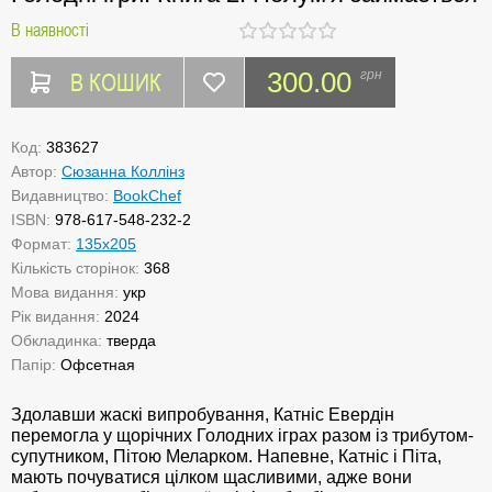
В наявності
В КОШИК
300.00
грн
Код:
383627
Автор:
Сюзанна Коллінз
Видавництво:
BookChef
ISBN:
978-617-548-232-2
Формат:
135x205
Кількість сторінок:
368
Мова видання:
укр
Рік видання:
2024
Обкладинка:
тверда
Папір:
Офсетная
Здолавши жаскі випробування, Катніс Евердін
перемогла у щорічних Голодних іграх разом із трибутом-
супутником, Пітою Меларком. Напевне, Катніс і Піта,
мають почуватися цілком щасливими, адже вони