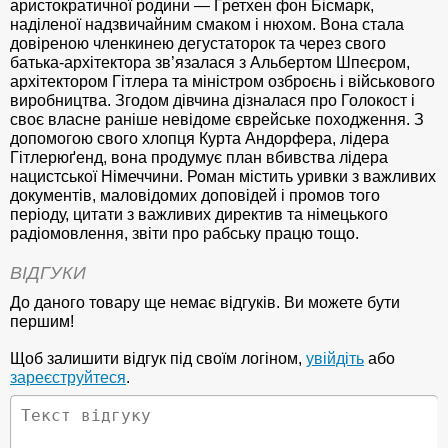
аристократичної родини — Ґретхен фон Бісмарк,
наділеної надзвичайним смаком і нюхом. Вона стала
довіреною членкинею дегустаторок та через свого
батька-архітектора зв’язалася з Альбертом Шпеєром,
архітектором Гітлера та міністром озброєнь і військового
виробництва. Згодом дівчина дізналася про Голокост і
своє власне раніше невідоме єврейське походження. З
допомогою свого хлопця Курта Андорфера, лідера
Гітлерюґенд, вона продумує план вбивства лідера
нацистської Німеччини. Роман містить уривки з важливих
документів, маловідомих доповідей і промов того
періоду, цитати з важливих директив та німецького
радіомовлення, звіти про рабську працю тощо.
ВІДГУКИ
До даного товару ще немає відгуків. Ви можете бути
першим!
Щоб залишити відгук під своїм логіном,
увійдіть
або
зареєструйтеся
.