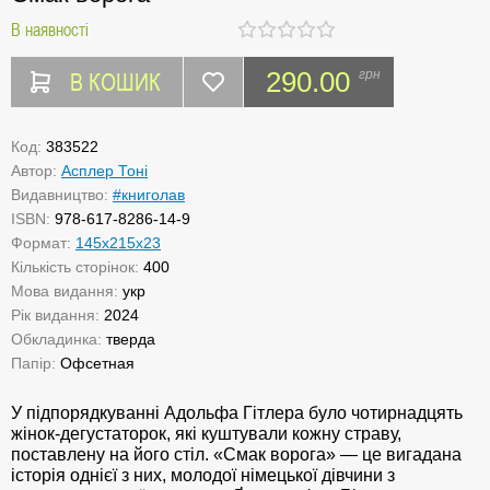
В наявності
В КОШИК
290.00
грн
Код:
383522
Автор:
Асплер Тоні
Видавництво:
#книголав
ISBN:
978-617-8286-14-9
Формат:
145x215х23
Кількість сторінок:
400
Мова видання:
укр
Рік видання:
2024
Обкладинка:
тверда
Папір:
Офсетная
У підпорядкуванні Адольфа Гітлера було чотирнадцять
жінок-дегустаторок, які куштували кожну страву,
поставлену на його стіл. «Смак ворога» — це вигадана
історія однієї з них, молодої німецької дівчини з