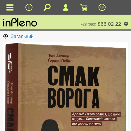
uk
866 02 22
+38 (093)
Загальний