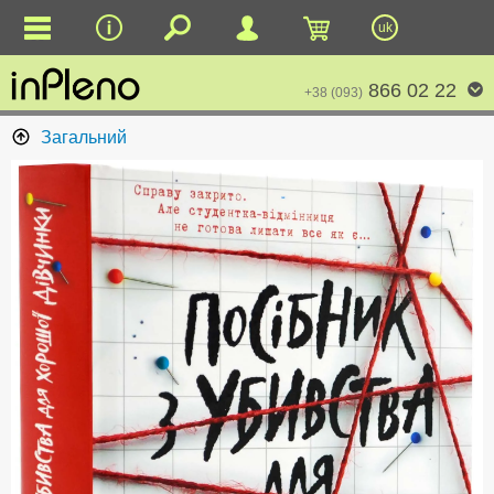
uk
866 02 22
+38 (093)
Загальний