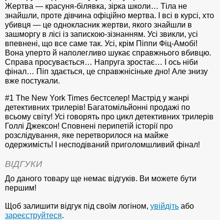
Жертва — красуня-білявка, зірка школи… Тіла не
знайшли, проте дівчина офіційно мертва. І всі в курсі, хто
убивця — це однокласник жертви, якого знайшли в
зашморгу в лісі із запискою-зізнанням. Усі звикли, усі
впевнені, що все саме так. Усі, крім Піппи Фіц-Амобі!
Вона уперто й наполегливо шукає справжнього вбивцю.
Справа просувається… Напруга зростає… І ось ніби
фінал… Піп здається, це справжнісіньке дно! Але знизу
вже постукали.
#1 The New York Times бестселер! Мастрід у жанрі
детективних трилерів! Багатомільйонні продажі по
всьому світу! Усі говорять про цикл детективних трилерів
Голлі Джексон! Сповнені перипетій історії про
розслідування, яке перетворилося на майже
одержимість! І несподіваний приголомшливий фінал!
ВІДГУКИ
До даного товару ще немає відгуків. Ви можете бути
першим!
Щоб залишити відгук під своїм логіном,
увійдіть
або
зареєструйтеся
.