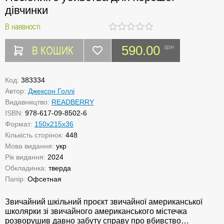
дівчинки
В наявності
В КОШИК
590.00
грн
Код:
383334
Автор:
Джексон Голлі
Видавництво:
READBERRY
ISBN:
978-617-09-8502-6
Формат:
150x215x36
Кількість сторінок:
448
Мова видання:
укр
Рік видання:
2024
Обкладинка:
тверда
Папір:
Офсетная
Звичайний шкільний проєкт звичайної американської
школярки зі звичайного американського містечка
розворушив давно забуту справу про вбивство…