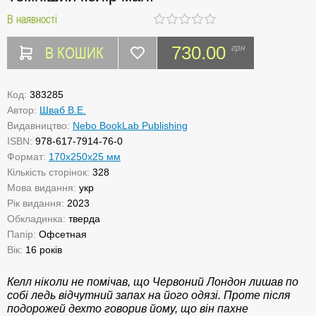
В наявності
В КОШИК
730.00
грн
Код:
383285
Автор:
Шваб В.Е.
Видавництво:
Nebo BookLab Publishing
ISBN:
978-617-7914-76-0
Формат:
170х250х25 мм
Кількість сторінок:
328
Мова видання:
укр
Рік видання:
2023
Обкладинка:
тверда
Папір:
Офсетная
Вік:
16 років
Келл ніколи не помічав, що Червоний Лондон лишав по
собі ледь відчутний запах на його одязі. Проте після
подорожей дехто говорив йому, що він пахне