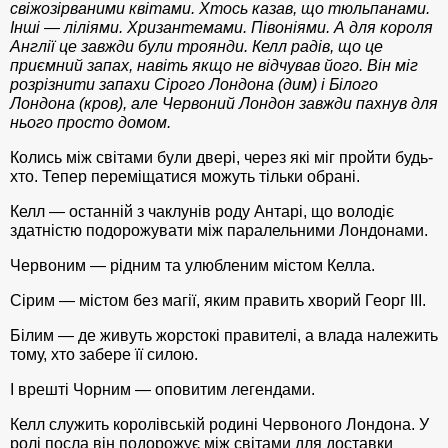
свіжозірваними квітами. Хтось казав, що тюльпанами.
Інші — ліліями. Хризантемами. Півоніями. А для короля
Англії це завжди були троянди. Келл радів, що це
приємний запах, навіть якщо не відчував його. Він міг
розрізнити запахи Сірого Лондона (дим) і Білого
Лондона (кров), але Червоний Лондон завжди пахнув для
нього просто домом.
Колись між світами були двері, через які міг пройти будь-
хто. Тепер переміщатися можуть тільки обрані.
Келл — останній з чаклунів роду Антарі, що володіє
здатністю подорожувати між паралельними Лондонами.
Червоним — рідним та улюбленим містом Келла.
Сірим — містом без магії, яким править хворий Георг ІІІ.
Білим — де живуть жорстокі правителі, а влада належить
тому, хто забере її силою.
І врешті Чорним — оповитим легендами.
Келл служить королівській родині Червоного Лондона. У
ролі посла він подорожує між світами для доставки