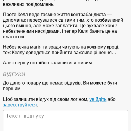
важливих повідомлень.
Проте Келл веде таємне життя контрабандиста —
допомагає пересуватися світами тим, хто позбавлений
цього вміння, але може заплатити. Це зухвале хобі з
небезпечними наслідками, і тепер Келл бачить це на
власні очі.
Небезпечна магія та зради чатують на кожному кроці,
тож Келлу доведеться прийняти важливе рішення…
Але спершу потрібно залишитися живим.
ВІДГУКИ
До даного товару ще немає відгуків. Ви можете бути
першим!
Щоб залишити відгук під своїм логіном,
увійдіть
або
зареєструйтеся
.