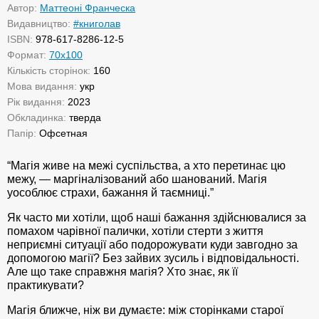
Автор:
Маттеоні Франческа
Видавництво:
#книголав
ISBN:
978-617-8286-12-5
Формат:
70х100
Кількість сторінок:
160
Мова видання:
укр
Рік видання:
2023
Обкладинка:
тверда
Папір:
Офсетная
“Магія живе на межі суспільства, а хто перетинає цю
межу, — маргіналізований або шанований. Магія
уособлює страхи, бажання й таємниці.”
Як часто ми хотіли, щоб наші бажання здійснювалися за
помахом чарівної палички, хотіли стерти з життя
неприємні ситуації або подорожувати куди завгодно за
допомогою магії? Без зайвих зусиль і відповідальності.
Але що таке справжня магія? Хто знає, як її
практикувати?
Магія ближче, ніж ви думаєте: між сторінками старої