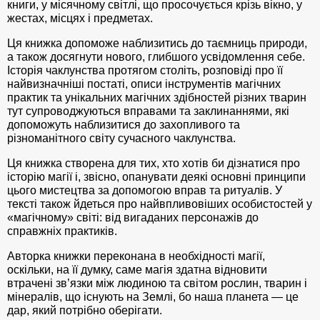
книги, у місячному світлі, що просочується крізь вікно, у
жестах, місцях і предметах.
Ця книжка допоможе наблизитись до таємниць природи,
а також досягнути нового, глибшого усвідомлення себе.
Історія чаклунства протягом століть, розповіді про її
найвизначніші постаті, описи інструментів магічних
практик та унікальних магічних здібностей різних тварин
тут супроводжуються вправами та заклинаннями, які
допоможуть наблизитися до захопливого та
різноманітного світу сучасного чаклунства.
Ця книжка створена для тих, хто хотів би дізнатися про
історію магії і, звісно, опанувати деякі основні принципи
цього мистецтва за допомогою вправ та ритуалів. У
тексті також йдеться про найвпливовіших особистостей у
«магічному» світі: від вигаданих персонажів до
справжніх практиків.
Авторка книжки переконана в необхідності магії,
оскільки, на її думку, саме магія здатна відновити
втрачені зв’язки між людиною та світом рослин, тварин і
мінералів, що існують на Землі, бо наша планета — це
дар, який потрібно оберігати.