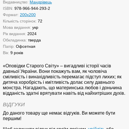
Видавництво:
Мандрівець
ISBN:
978-966-944-293-2
Формат:
200х200
Кількість сторінок:
72
Мова видання:
укр
Рік видання:
2024
Обкладинка:
тверда
Папір:
Офсетная
Вік:
9 років
«Оповідки Старого Світу» – вигадливі історії часів
давньої України. Вони покажуть вам, як чоловіча
сміливість і винахідливість перемагає підступ лихих; як
дитяча хоробрість і кмітливість долає силу давнього
монстра. Нагадають, що материнська любов і доньчина
відданість здатні врятувати навіть від найхитріших духів.
ВІДГУКИ
До даного товару ще немає відгуків. Ви можете бути
першим!