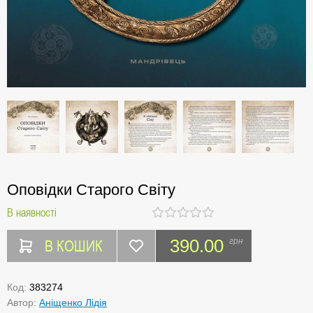
Оповідки Старого Світу
В наявності
В КОШИК
390.00
грн
Код:
383274
Автор:
Аніщенко Лідія