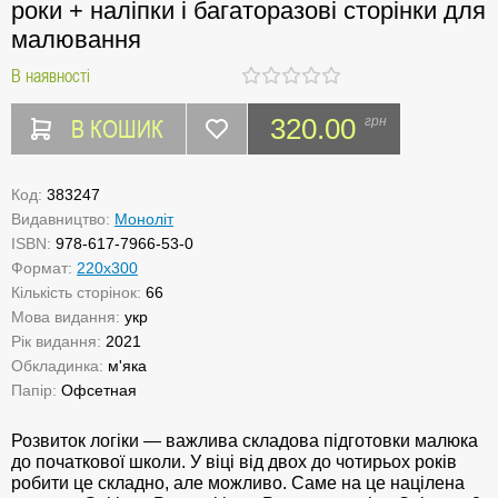
роки + наліпки і багаторазові сторінки для
малювання
В наявності
В КОШИК
320.00
грн
Код:
383247
Видавництво:
Моноліт
ISBN:
978-617-7966-53-0
Формат:
220х300
Кількість сторінок:
66
Мова видання:
укр
Рік видання:
2021
Обкладинка:
м'яка
Папір:
Офсетная
Розвиток логіки — важлива складова підготовки малюка
до початкової школи. У віці від двох до чотирьох років
робити це складно, але можливо. Саме на це націлена