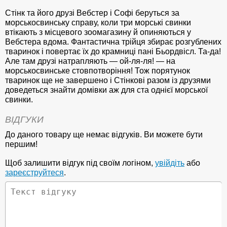
Стінк та його друзі Вебстер і Софі беруться за
морськосвинську справу, коли три морські свинки
втікають з місцевого зоомагазину й опиняються у
Вебстера вдома. Фантастична трійця збирає розгублених
тваринок і повертає їх до крамниці пані Бьордвісл. Та-да!
Але там друзі натрапляють — ой-ля-ля! — на
морськосвинське стовпотворіння! Тож порятунок
тваринок ще не завершено і Стінкові разом із друзями
доведеться знайти домівки аж для ста однієї морської
свинки.
ВІДГУКИ
До даного товару ще немає відгуків. Ви можете бути
першим!
Щоб залишити відгук під своїм логіном,
увійдіть
або
зареєструйтеся
.