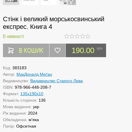
Стінк і великий морськосвинський
експрес. Книга 4
В наявності
В КОШИК
190.00
грн
Код:
383183
Автор:
МакДоналд Меґан
Видавництво:
Видавництво Старого Лева
ISBN:
978-966-448-208-7
Формат:
135x190x10
Кількість сторінок:
136
Мова видання:
укр
Рік видання:
2024
Обкладинка:
м'яка
Папір:
Офсетная