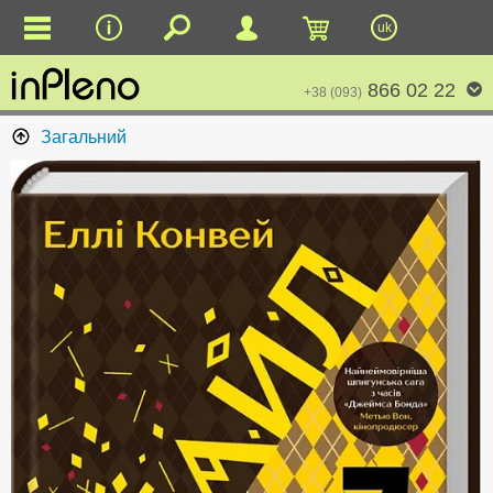
uk
866 02 22
+38 (093)
Загальний