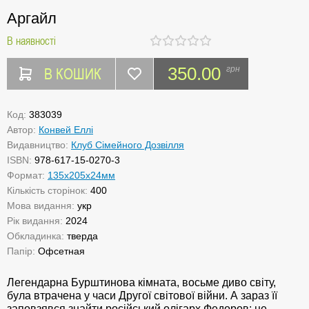
Аргайл
В наявності
В КОШИК
350.00
грн
Код:
383039
Автор:
Конвей Еллі
Видавництво:
Клуб Сімейного Дозвілля
ISBN:
978-617-15-0270-3
Формат:
135x205x24мм
Кількість сторінок:
400
Мова видання:
укр
Рік видання:
2024
Обкладинка:
тверда
Папір:
Офсетная
Легендарна Бурштинова кімната, восьме диво світу,
була втрачена у часи Другої світової війни. А зараз її
заповзявся знайти російський олігарх Федоров: це