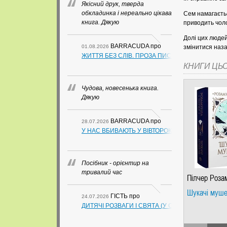
Якісний друк, тверда
обкладинка і нереально цікава
Сем намагаєтьс
книга. Дякую
приводить чоло
Долі цих люде
BARRACUDA
про
01.08.2026
змінитися наза
ЖИТТЯ БЕЗ СЛІВ. ПРОЗА ПИСЬМЕННИКІВ ІЗ ГУАН
КНИГИ ЦЬ
Чудова, новесенька книга.
Дякую
BARRACUDA
про
28.07.2026
У НАС ВБИВАЮТЬ У ВІВТОРОК. СЛАПОВСЬКИЙ О.
Посібник - орієнтир на
тривалий час
Пілчер Роза
Шукачі муш
ГІСТЬ
про
24.07.2026
ДИТЯЧІ РОЗВАГИ І СВЯТА (У СХЕМАХ, ТАБЛИЦ