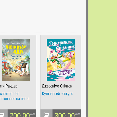
атя Райдер
Джеронімо Стілтон
нспектор Лап.
Кулінарний конкурс
олювання на палія
200.00
300.00
грн
грн