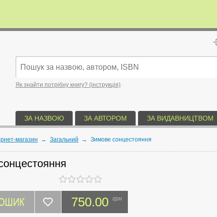
Як знайти потрібну книгу? (інструкція)
ЗА НАЗВОЮ
ЗА АВТОРОМ
ЗА ВИДАВНИЦТВОМ
ернет-магазин
→
Загальний
→
Зимове сонцестояння
сонцестояння
КОШИК
750.00
грн