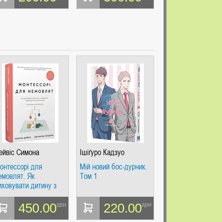
ейвіс Симона
Ішіґуро Кадзуо
онтессорі для
Мій новий бос-дурник.
емовлят. Як
Том 1
иховувати дитину з
юбов’ю, повагою та
озумінням. Посібник
450.00
220.00
грн
грн
ля батьків