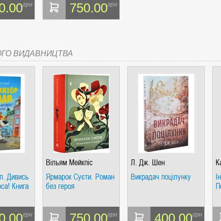
0.00
750.00
грн
грн
ОГО ВИДАВНИЦТВА
Вільям Мейкпіс
Л. Дж. Шен
К
Текерей
п. Дивись
Ярмарок Суєти. Роман
Викрадач поцілунку
І
оса! Книга
без героя
П
0.00
750.00
400.00
грн
грн
грн