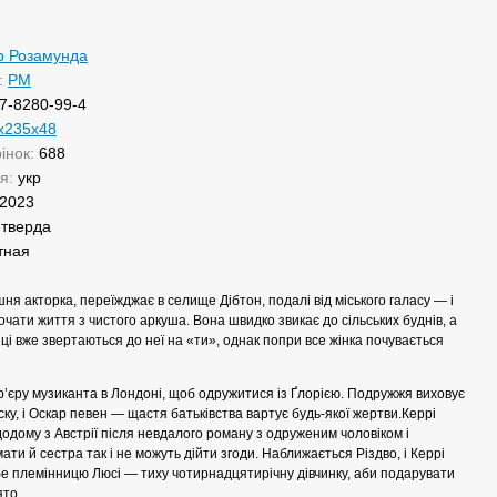
р Розамунда
:
РМ
7-8280-99-4
х235х48
рінок:
688
ня:
укр
2023
:
тверда
тная
ня акторка, переїжджає в селище Дібтон, подалі від міського галасу — і
очати життя з чистого аркуша. Вона швидко звикає до сільських буднів, а
ці вже звертаються до неї на «ти», однак попри все жінка почувається
р’єру музиканта в Лондоні, щоб одружитися із Ґлорією. Подружжя виховує
ку, і Оскар певен — щастя батьківства вартує будь-якої жертви.Керрі
одому з Австрії після невдалого роману з одруженим чоловіком і
мати й сестра так і не можуть дійти згоди. Наближається Різдво, і Керрі
е племінницю Люсі — тиху чотирнадцятирічну дівчинку, аби подарувати
ято.