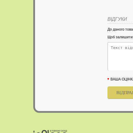
ВІДГУКИ
До даного това
Щоб залишити в
ВАША ОЦІНК