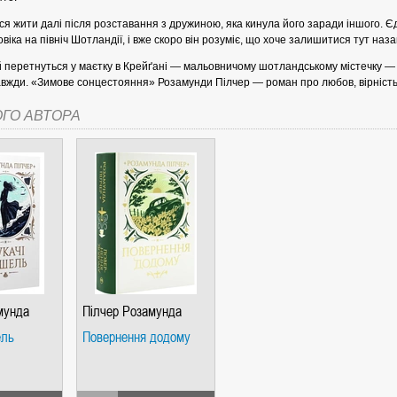
я жити далі після розставання з дружиною, яка кинула його заради іншого. 
віка на північ Шотландії, і вже скоро він розуміє, що хоче залишитися тут наз
й перетнуться у маєтку в Крейґані — мальовничому шотландському містечку —
вжди. «Зимове сонцестояння» Розамунди Пілчер — роман про любов, вірність 
СІ. ГІПЕРІОН
ОГО АВТОРА
І. ЧАС
мунда
Пілчер Розамунда
ель
Повернення додому
ЯХ, ВИЗНАЧЕННЯХ, СЦЕНАРІЯХ). АНТОНІНА ШЕВЧУК. МАНДРІВЕЦЬ