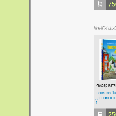
75
КНИГИ ЦЬ
Райдер Катя
Інспектор Ла
далі свого н
1
25