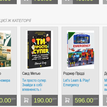
ІЄЇ Ж КАТЕГОРІЇ
р
Саєд Метью
Роджер Прідді
Д
 номера
Ти просто супер.
Let's Learn & Play!
М
Знайди в собі
Emergency
н
впевненість і
в
рішучість, щоб досягти
л
успіху (майже) в
р
0.00
190.00
596.00
грн
грн
грн
усьому
д