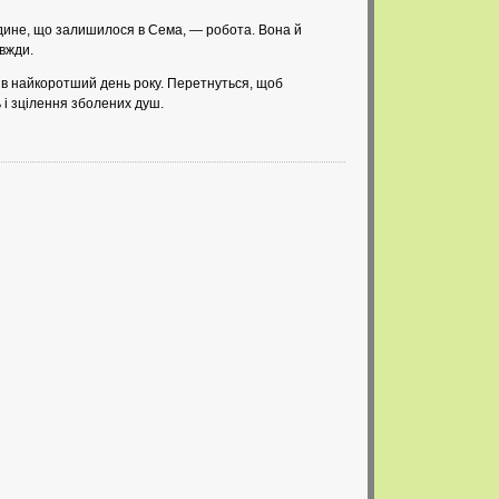
Єдине, що залишилося в Сема, — робота. Вона й
авжди.
 в найкоротший день року. Перетнуться, щоб
і зцілення зболених душ.