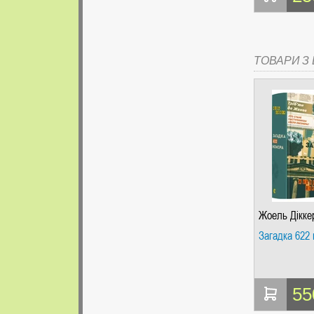
ТОВАРИ З Ц
Жоель Дікке
Загадка 622
55