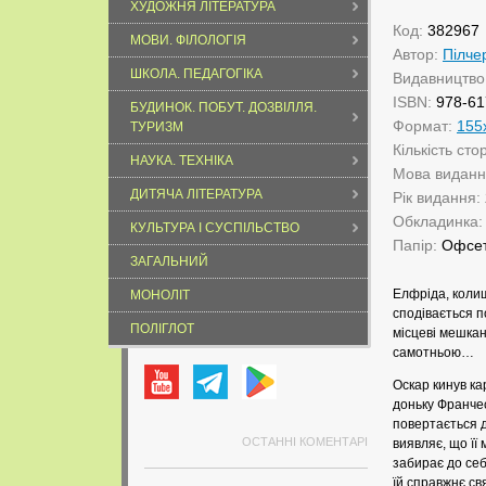
ХУДОЖНЯ ЛІТЕРАТУРА
Код:
382967
МОВИ. ФІЛОЛОГІЯ
Автор:
Пілче
ШКОЛА. ПЕДАГОГІКА
Видавництво
ISBN:
978-61
БУДИНОК. ПОБУТ. ДОЗВІЛЛЯ.
Формат:
155
ТУРИЗМ
Кількість сто
НАУКА. ТЕХНІКА
Мова видан
ДИТЯЧА ЛІТЕРАТУРА
Рік видання:
Обкладинка
КУЛЬТУРА І СУСПІЛЬСТВО
Папір:
Офсе
ЗАГАЛЬНИЙ
Елфріда, колиш
МОНОЛІТ
сподівається п
ПОЛІГЛОТ
місцеві мешкан
самотньою…
Оскар кинув ка
доньку Франчес
повертається д
ОСТАННІ КОМЕНТАРІ
виявляє, що її 
забирає до себ
їй справжнє св