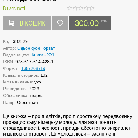
В наявності
В КОШИК
300.00
грн
Код:
382829
Автор:
Одьон фон Горват
Видавництво:
Книги - XXI
ISBN:
978-617-614-428-1
Формат:
135х208х19
Кількість сторінок:
192
Мова видання:
укр
Рік видання:
2023
Обкладинка:
тверда
Папір:
Офсетная
Ця книжка – про підлітків, про підростаючу передвоєнну
пронацистську німецьку молодь, для якої поняття
справедливості, чесності, правди абсолютно викривлені
й цілком спотворені. Ці молоді люди – засліплені