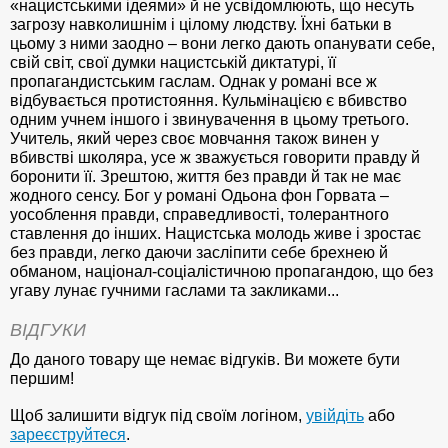
«нацистськими ідеями» й не усвідомлюють, що несуть
загрозу навколишнім і цілому людству. Їхні батьки в
цьому з ними заодно – вони легко дають опанувати себе,
свій світ, свої думки нацистській диктатурі, її
пропагандистським гаслам. Однак у романі все ж
відбувається протистояння. Кульмінацією є вбивство
одним учнем іншого і звинувачення в цьому третього.
Учитель, який через своє мовчання також винен у
вбивстві школяра, усе ж зважується говорити правду й
боронити її. Зрештою, життя без правди й так не має
жодного сенсу. Бог у романі Одьона фон Горвата –
уособлення правди, справедливості, толерантного
ставлення до інших. Нацистська молодь живе і зростає
без правди, легко даючи засліпити себе брехнею й
обманом, націонал-соціалістичною пропагандою, що без
угаву лунає гучними гаслами та закликами...
ВІДГУКИ
До даного товару ще немає відгуків. Ви можете бути
першим!
Щоб залишити відгук під своїм логіном,
увійдіть
або
зареєструйтеся
.