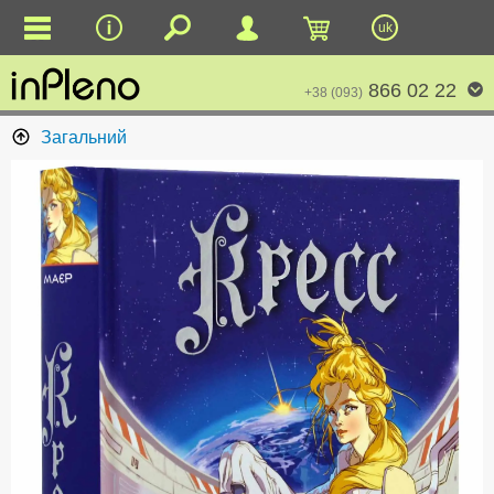
uk
866 02 22
+38 (093)
Загальний