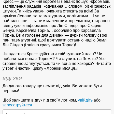
Кресс — це служіння королеві Левані: пошук інформації,
засліплення радарів, кодування… словом, різні хакерські
штучки.Та чиїсь уважні оченята стежать за всім! За
армією Левани, за тавматургами, політиками… І чи не
найпильніше — за тим маленьким зорельотом, старанно
відшукуючи інформацію про Лін Сіндер, про Скарлет
Бенуа, Карсвелла Торна… особливо про Карсвелла
Торна. Втім головне для дівчини — дурити голову своєї
пані тавматургині, щоб врятувати останню надію Землі,
Лін Сіндер (і звісно красунчика Торна)!
Чи вдасться Кресс здійснити свій зухвалий план? Чи
побачиться вона з Торном? Чи ступить на Землю? Усе
страшенно заплутується, та чи вона не хакерка? Читайте
у третій частині циклу «Хроніки місяця»!
ВІДГУКИ
До даного товару ще немає відгуків. Ви можете бути
першим!
Щоб залишити відгук під своїм логіном,
увійдіть
або
зареєструйтеся
.