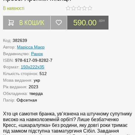
В наявності
В КОШИК
590.00
грн
Код:
382639
Автор:
Марісса Маєр
Видавництво:
Ранок
ISBN:
978-617-09-8282-7
Формат:
150х222х35
Кількість сторінок:
512
Мова видання:
укр
Рік видання:
2023
Обкладинка:
тверда
Папір:
Офсетная
Хто ця самотня бранка, ув’язнена на штучному супутнику
високо на навколоземній орбіті? Лише безбатченко
Кресс, «шкаралупка» без родини, яку довгі роки тримає
під замком підступна тавматургиня Сібіл. Завдання