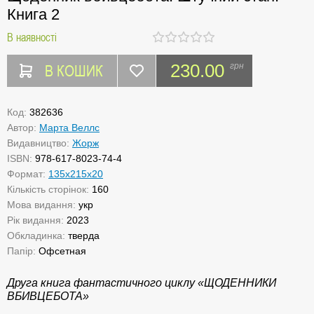
Книга 2
В наявності
В КОШИК
230.00
грн
Код:
382636
Автор:
Марта Веллс
Видавництво:
Жорж
ISBN:
978-617-8023-74-4
Формат:
135х215х20
Кількість сторінок:
160
Мова видання:
укр
Рік видання:
2023
Обкладинка:
тверда
Папір:
Офсетная
Друга книга фантастичного циклу «ЩОДЕННИКИ
ВБИВЦЕБОТА»