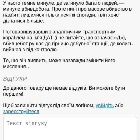
У нього темне минуле, де загинуло багато людей, —
минуле вбивцебота. Проте нині про масове вбивство в
пам’яті лишилися тільки нечіткі спогади, і він хоче
дізнатися більше.
Потоваришувавши з аналітичним транспортним
кораблем на ім’я ДАТ (і не питайте, що означає «Д»),
вбивцебот рушає до гірничо добувної станції, де колись
вийшов з-під контролю.
Те, що він виявить, може назавжди змінити його
мислення…
ВІДГУКИ
До даного товару ще немає відгуків. Ви можете бути
першим!
Щоб залишити відгук під своїм логіном,
увійдіть
або
зареєструйтеся
.