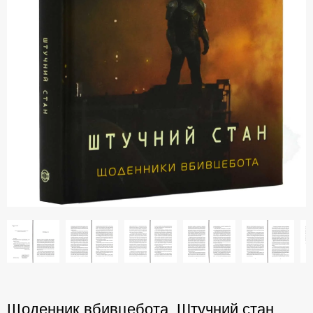
Щоденник вбивцебота. Штучний стан.