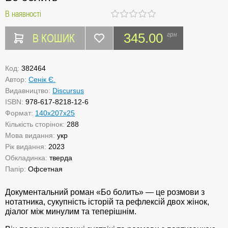
В наявності
В КОШИК
345.00
грн
Код:
382464
Автор:
Сенік Є.
Видавництво:
Discursus
ISBN:
978-617-8218-12-6
Формат:
140х207х25
Кількість сторінок:
288
Мова видання:
укр
Рік видання:
2023
Обкладинка:
тверда
Папір:
Офсетная
Документальний роман «Бо болить» — це розмови з
нотатника, сукупність історій та рефлексій двох жінок,
діалог між минулим та теперішнім.