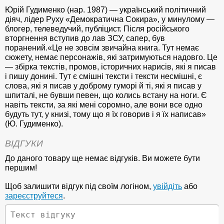
Юрій Гудименко (нар. 1987) — український політичний
діяч, лідер Руху «Демократична Сокира», у минулому —
блогер, телеведучий, публіцист. Після російського
вторгнення вступив до лав ЗСУ, сапер, був
поранений.«Це не зовсім звичайна книга. Тут немає
сюжету, немає персонажів, які затримуються надовго. Це
— збірка текстів, промов, історичних нарисів, які я писав
і пишу донині. Тут є смішні тексти і тексти несмішні, є
слова, які я писав у доброму гуморі й ті, які я писав у
шпиталі, не бувши певен, що колись встану на ноги. Є
навіть тексти, за які мені соромно, але вони все одно
будуть тут, у книзі, тому що я їх говорив і я їх написав»
(Ю. Гудименко).
ВІДГУКИ
До даного товару ще немає відгуків. Ви можете бути
першим!
Щоб залишити відгук під своїм логіном,
увійдіть
або
зареєструйтеся
.