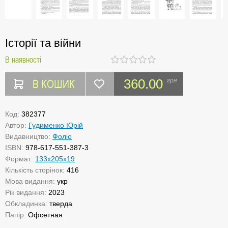
Історії та війни
В наявності
В КОШИК
360.00
грн
Код:
382377
Автор:
Гудименко Юрій
Видавництво:
Фоліо
ISBN:
978-617-551-387-3
Формат:
133х205х19
Кількість сторінок:
416
Мова видання:
укр
Рік видання:
2023
Обкладинка:
тверда
Папір:
Офсетная