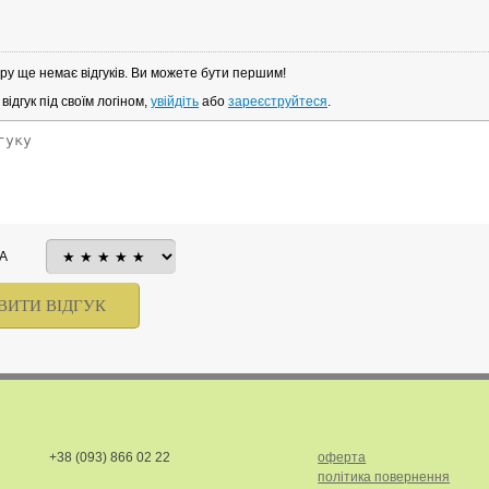
ру ще немає відгуків. Ви можете бути першим!
ідгук під своїм логіном,
увійдіть
або
зареєструйтеся
.
А
+38 (093) 866 02 22
оферта
політика повернення