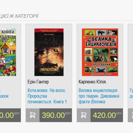
ІЄЇ Ж КАТЕГОРІЇ
Ерін Гантер
Карпенко Юлія.
а
Коти-вояки. На волю.
Велика енциклопедія
Г
казок
Пророцтва
про тварин. Дивовижні
д
починаються. Книга 1
факти (Велика
енциклопедія)
0.00
390.00
420.00
грн
грн
грн