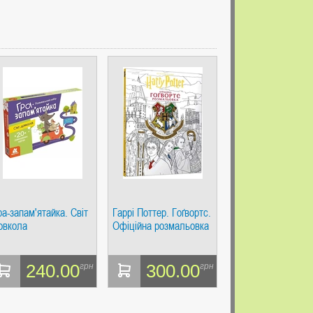
ра-запам'ятайка. Світ
Гаррі Поттер. Гоґвортс.
овкола
Офіційна розмальовка
240.00
300.00
грн
грн