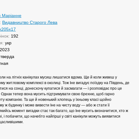
н Маріанне
:
Видавництво Старого Лева
х205х17
рінок:
192
ня:
укр
2023
:
тверда
тная
оли на літніх канікулах мусиш лишатися вдома. Ще й коли живеш у
у житловому комплексі в околиці. Тож Іне вигадує поїздку на Південь, де
тися на сонці, донесхочу купатися й засмагати — і розповідає про це
. Однак тепер вона мусить підтримувати свою брехню, щоб гарно
уту компанію. Та ще й новенький хлопець у їхньому класі щойно
му ж будинку і може вивести Іне на чисту воду — або ж стати її
 якийсь момент вигадки стає так багато, що Іне мусить визначитися, хто ж
зі, і побачити, що начебто найгірші у світі канікули можуть виявитися
щасливішими.