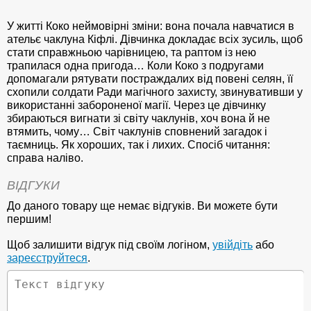
У житті Коко неймовірні зміни: вона почала навчатися в
ательє чаклуна Кіфлі. Дівчинка докладає всіх зусиль, щоб
стати справжньою чарівницею, та раптом із нею
трапилася одна пригода… Коли Коко з подругами
допомагали рятувати постраждалих від повені селян, її
схопили солдати Ради магічного захисту, звинувативши у
використанні забороненої магії. Через це дівчинку
збираються вигнати зі світу чаклунів, хоч вона й не
втямить, чому… Світ чаклунів сповнений загадок і
таємниць. Як хороших, так і лихих. Спосіб читання:
справа наліво.
ВІДГУКИ
До даного товару ще немає відгуків. Ви можете бути
першим!
Щоб залишити відгук під своїм логіном,
увійдіть
або
зареєструйтеся
.