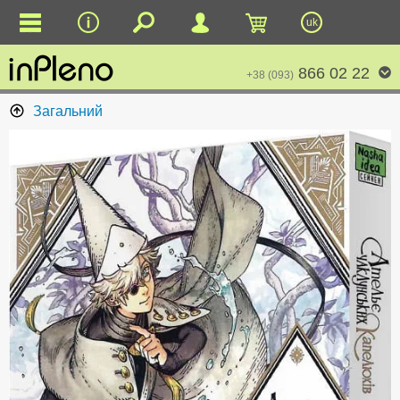
uk
866 02 22
+38 (093)
Загальний