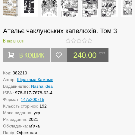
Ательє чаклунських капелюхів. Том 3
В наявності
В КОШИК
240.00
грн
Код:
382210
Автор:
Шірахама Камоме
Видавництво:
Nasha idea
ISBN:
978-617-7678-62-4
Формат:
147х200х15
Кількість сторінок:
192
Мова видання:
укр
Рік видання:
2021
Обкладинка:
м'яка
Папір:
Офсетная