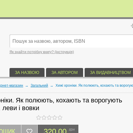
Як знайти потрібну книгу? (інструкція)
ЗА НАЗВОЮ
ЗА АВТОРОМ
ЗА ВИДАВНИЦТВОМ
ернет-магазин
→
Загальний
→
Хижі хроніки. Як полюють, кохають та ворогую
оніки. Як полюють, кохають та ворогують
 леви і вовки
КОШИК
320.00
грн