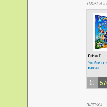
ТОВАРИ З Ц
Пліска Т.
Улюблені ка
малюка
57
ВІДГУКИ