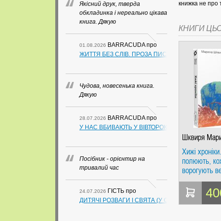
книжка не про 
Якісний друк, тверда
обкладинка і нереально цікава
книга. Дякую
КНИГИ ЦЬ
BARRACUDA
про
01.08.2026
ЖИТТЯ БЕЗ СЛІВ. ПРОЗА ПИСЬМЕННИКІВ ІЗ ГУАН
Чудова, новесенька книга.
Дякую
BARRACUDA
про
28.07.2026
У НАС ВБИВАЮТЬ У ВІВТОРОК. СЛАПОВСЬКИЙ О.
Шквиря Мар
Хижі хроніки
Посібник - орієнтир на
полюють, ко
тривалий час
ворогують в
леви і вовки
40
ГІСТЬ
про
24.07.2026
ДИТЯЧІ РОЗВАГИ І СВЯТА (У СХЕМАХ, ТАБЛИЦ