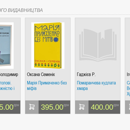
ОГО ВИДАВНИЦТВА
Володимир
Оксана Семенік
Гаджієв Р.
І
голові.
Марія Примаченко без
Помаранчева кудлата
С
жністю і
міфів
хмара
В
Х
м
і
5.00
395.00
400.00
грн
грн
грн
п