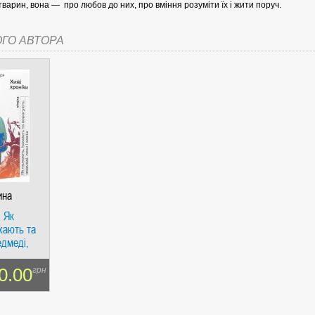
тварин, вона — про любов до них, про вміння розуміти їх і жити поруч.
ОГО АВТОРА
СІ. ГІПЕРІОН
І. ЧАС
ина
. Як
хають та
едмеді,
0.00
грн
ЯХ, ВИЗНАЧЕННЯХ, СЦЕНАРІЯХ). АНТОНІНА ШЕВЧУК. МАНДРІВЕЦЬ