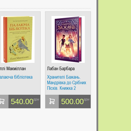
іллі Макміллан
Лабан Барбара
алаюча бібліотека
Хранителі Бажань.
Мандрівка до Срібних
Пісків. Книжка 2
540.00
500.00
грн
грн