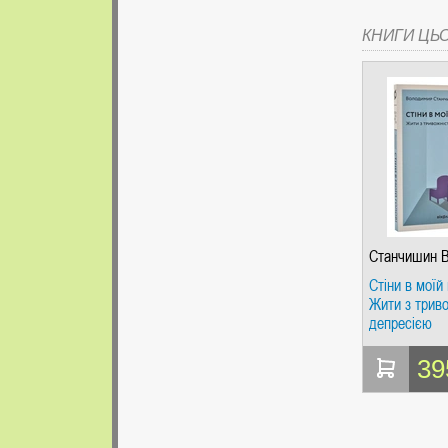
КНИГИ ЦЬ
Станчишин 
Стіни в моїй 
Жити з триво
депресією
39