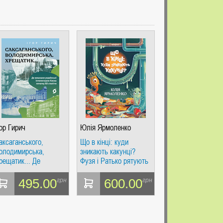
гор Гирич
Юлія Ярмоленко
аксаганського,
Що в кінці: куди
олодимирська,
зникають какунці?
рещатик... Де
Фузя і Ратько рятують
ешкали українські
каналізацію
нтелектуали Києва
495.00
600.00
грн
грн
очатку ХХ століття