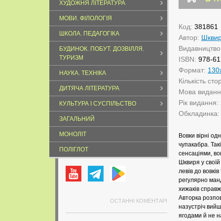
ХУДОЖНЯ ЛІТЕРАТУРА
МОВИ. ФІЛОЛОГІЯ
Код:
381861
ШКОЛА. ПЕДАГОГІКА
Автор:
Шкви
Видавництво
БУДИНОК. ПОБУТ. ДОЗВІЛЛЯ.
ТУРИЗМ
ISBN:
978-61
Формат:
130
НАУКА. ТЕХНІКА
Кількість сто
ДИТЯЧА ЛІТЕРАТУРА
Мова видан
Рік видання:
КУЛЬТУРА І СУСПІЛЬСТВО
Обкладинка
ЗАГАЛЬНИЙ
МОНОЛІТ
Вовки вірні од
чупакабра. Такі
ПОЛІГЛОТ
сенсаціями, в
Шквиря у своїй
левів до вовкі
регулярно манд
хижаків справж
Авторка розпов
ОСТАННІ КОМЕНТАРІ
назустріч вийш
ягодами й не н