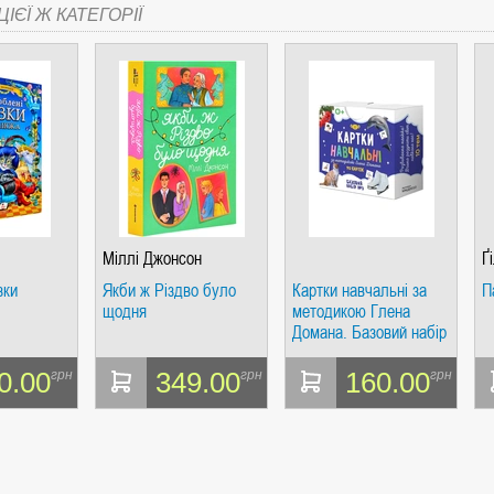
ІЄЇ Ж КАТЕГОРІЇ
Міллі Джонсон
Ґ
зки
Якби ж Різдво було
Картки навчальні за
П
щодня
методикою Глена
Домана. Базовий набір
№3
0.00
349.00
160.00
грн
грн
грн