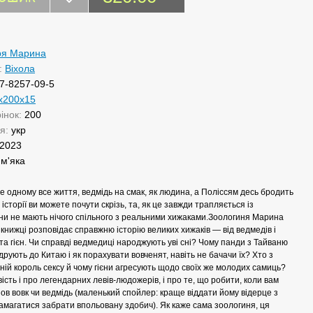
ря Марина
:
Віхола
7-8257-09-5
х200х15
рінок:
200
ня:
укр
2023
:
м'яка
не одному все життя, ведмідь на смак, як людина, а Поліссям десь бродить
 історії ви можете почути скрізь, та, як це завжди трапляється із
они не мають нічого спільного з реальними хижаками.Зоологиня Марина
 книжці розповідає справжню історію великих хижаків — від ведмедів і
в та гієн. Чи справді ведмедиці народжують уві сні? Чому панди з Тайваню
рують до Китаю і як порахувати вовченят, навіть не бачачи їх? Хто з
ній король сексу й чому гієни агресують щодо своїх же молодих самиць?
ість і про легендарних левів-людожерів, і про те, що робити, коли вам
ов вовк чи ведмідь (маленький спойлер: краще віддати йому відерце з
амагатися забрати впольовану здобич). Як каже сама зоологиня, ця