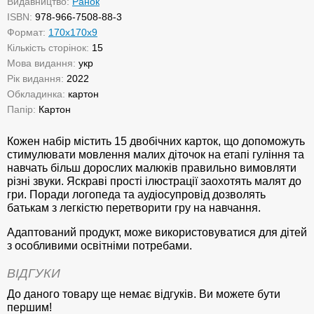
Видавництво:
Ранок
ISBN:
978-966-7508-88-3
Формат:
170х170х9
Кількість сторінок:
15
Мова видання:
укр
Рік видання:
2022
Обкладинка:
картон
Папір:
Картон
Кожен набір містить 15 двобічних карток, що допоможуть
стимулювати мовлення малих діточок на етапі гуління та
навчать більш дорослих малюків правильно вимовляти
різні звуки. Яскраві прості ілюстрації заохотять малят до
гри. Поради логопеда та аудіосупровід дозволять
батькам з легкістю перетворити гру на навчання.
Адаптований продукт, може використовуватися для дітей
з особливими освітніми потребами.
ВІДГУКИ
До даного товару ще немає відгуків. Ви можете бути
першим!