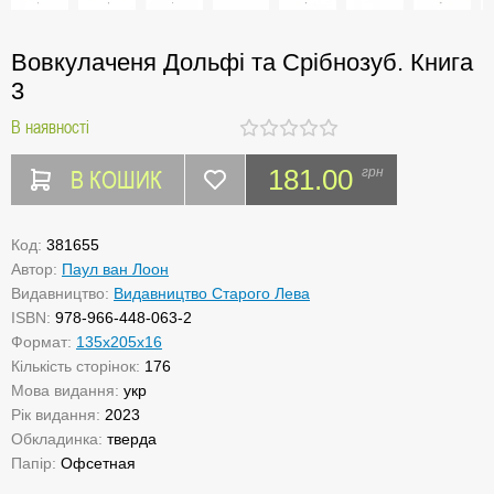
Вовкулаченя Дольфі та Срібнозуб. Книга
3
В наявності
В КОШИК
181.00
грн
Код:
381655
Автор:
Паул ван Лоон
Видавництво:
Видавництво Старого Лева
ISBN:
978-966-448-063-2
Формат:
135x205x16
Кількість сторінок:
176
Мова видання:
укр
Рік видання:
2023
Обкладинка:
тверда
Папір:
Офсетная