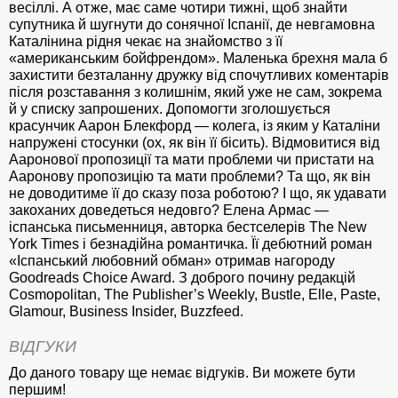
весіллі. А отже, має саме чотири тижні, щоб знайти
супутника й шугнути до сонячної Іспанії, де невгамовна
Каталінина рідня чекає на знайомство з її
«американським бойфрендом». Маленька брехня мала б
захистити безталанну дружку від спочутливих коментарів
після розставання з колишнім, який уже не сам, зокрема
й у списку запрошених. Допомогти зголошується
красунчик Аарон Блекфорд — колега, із яким у Каталіни
напружені стосунки (ох, як він її бісить). Відмовитися від
Ааронової пропозиції та мати проблеми чи пристати на
Ааронову пропозицію та мати проблеми? Та що, як він
не доводитиме її до сказу поза роботою? І що, як удавати
закоханих доведеться недовго? Елена Армас —
іспанська письменниця, авторка бестселерів The New
York Times і безнадійна романтичка. Її дебютний роман
«Іспанський любовний обман» отримав нагороду
Goodreads Choice Award. З доброго почину редакцій
Cosmopolitan, The Publisher’s Weekly, Bustle, Elle, Paste,
Glamour, Business Insider, Buzzfeed.
ВІДГУКИ
До даного товару ще немає відгуків. Ви можете бути
першим!