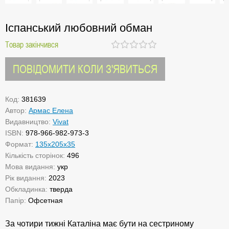
Іспанський любовний обман
Товар закінчився
ПОВІДОМИТИ КОЛИ З'ЯВИТЬСЯ
Код:
381639
Автор:
Армас Елена
Видавництво:
Vivat
ISBN:
978-966-982-973-3
Формат:
135х205х35
Кількість сторінок:
496
Мова видання:
укр
Рік видання:
2023
Обкладинка:
тверда
Папір:
Офсетная
За чотири тижні Каталіна має бути на сестриному