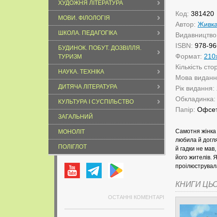
ХУДОЖНЯ ЛІТЕРАТУРА
Код:
381420
МОВИ. ФІЛОЛОГІЯ
Автор:
Живка
ШКОЛА. ПЕДАГОГІКА
Видавництво
ISBN:
978-96
БУДИНОК. ПОБУТ. ДОЗВІЛЛЯ.
Формат:
210
ТУРИЗМ
Кількість сто
НАУКА. ТЕХНІКА
Мова видан
ДИТЯЧА ЛІТЕРАТУРА
Рік видання:
Обкладинка
КУЛЬТУРА І СУСПІЛЬСТВО
Папір:
Офсе
ЗАГАЛЬНИЙ
Самотня жінка 
МОНОЛІТ
любила й догля
ПОЛІГЛОТ
й гадки не мав
його жителів. 
проілюструвал
КНИГИ ЦЬ
ОСТАННІ КОМЕНТАРІ