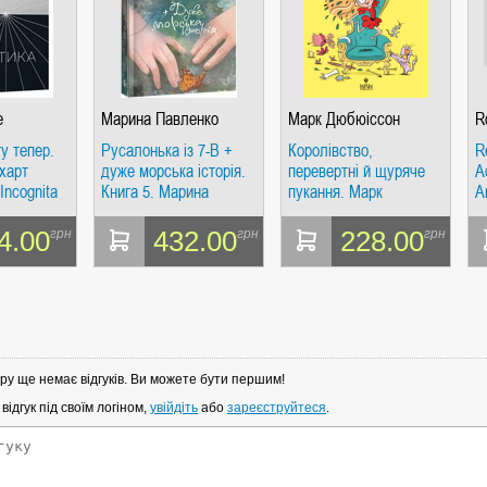
е
Марина Павленко
Марк Дюбюіссон
R
у тепер.
Русалонька із 7-В +
Королівство,
R
харт
дуже морська історія.
перевертні й щуряче
A
Incognita
Книга 5. Марина
пукання. Марк
A
Павленко. Вишенька
Дюбюіссон. Маґура
4.00
432.00
228.00
грн
грн
грн
ру ще немає відгуків. Ви можете бути першим!
ідгук під своїм логіном,
увійдіть
або
зареєструйтеся
.