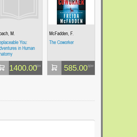
oach, M.
McFadden, F.
eplaceable You:
The Coworker
dventures in Human
natomy
1400.00
585.00
грн
грн