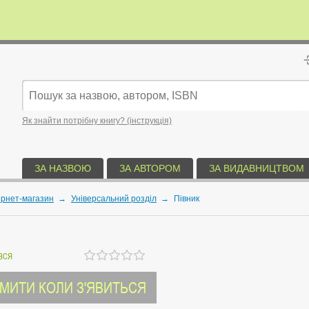
Як знайти потрібну книгу? (інструкція)
ЗА НАЗВОЮ
ЗА АВТОРОМ
ЗА ВИДАВНИЦТВОМ
ернет-магазин
→
Універсальний розділ
→
Півник
вся
МИТИ КОЛИ З'ЯВИТЬСЯ