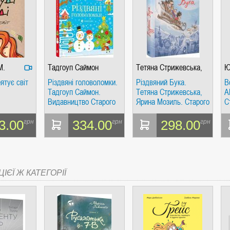
М.
Тадгоуп Саймон
Тетяна Стрижевська,
Ю
Ярина Мозиль
ятує світ
Різдвяні головоломки.
Різдвяний Бука.
В
Тадгоуп Саймон.
Тетяна Стрижевська,
А
Видавництво Старого
Ярина Мозиль. Старого
С
Лева
Лева
3.00
334.00
298.00
грн
грн
грн
ІЄЇ Ж КАТЕГОРІЇ