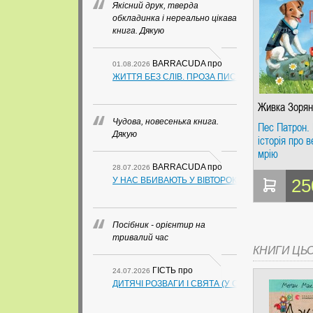
Якісний друк, тверда
обкладинка і нереально цікава
книга. Дякую
BARRACUDA
про
01.08.2026
ЖИТТЯ БЕЗ СЛІВ. ПРОЗА ПИСЬМЕННИКІВ ІЗ ГУАН
Живка Зорян
Чудова, новесенька книга.
Пес Патрон.
Дякую
історія про 
мрію
BARRACUDA
про
28.07.2026
У НАС ВБИВАЮТЬ У ВІВТОРОК. СЛАПОВСЬКИЙ О.
25
Посібник - орієнтир на
тривалий час
КНИГИ ЦЬ
ГІСТЬ
про
24.07.2026
ДИТЯЧІ РОЗВАГИ І СВЯТА (У СХЕМАХ, ТАБЛИЦ