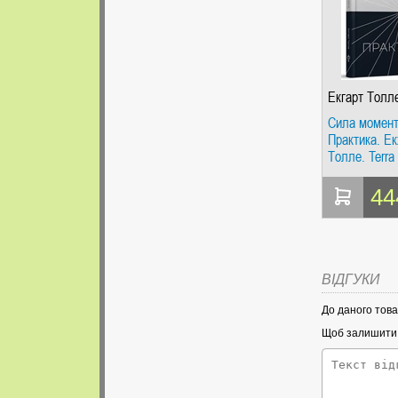
Екгарт Толл
Сила момент
Практика. Ек
Толле. Terra 
44
ВІДГУКИ
До даного това
Щоб залишити в