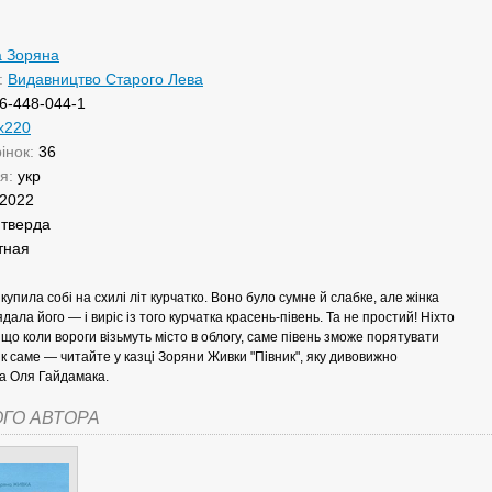
 Зоряна
:
Видавництво Старого Лева
6-448-044-1
х220
рінок:
36
ня:
укр
2022
:
тверда
тная
купила собі на схилі літ курчатко. Воно було сумне й слабке, але жінка
дала його — і виріс із того курчатка красень-півень. Та не простий! Ніхто
, що коли вороги візьмуть місто в облогу, саме півень зможе порятувати
Як саме — читайте у казці Зоряни Живки "Півник", яку дивовижно
а Оля Гайдамака.
ОГО АВТОРА