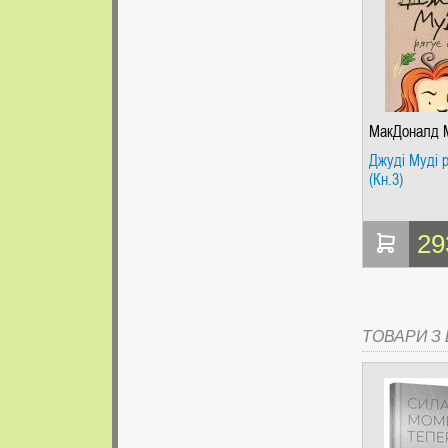
МакДоналд 
Джуді Муді р
(Кн.3)
29
ТОВАРИ З Ц