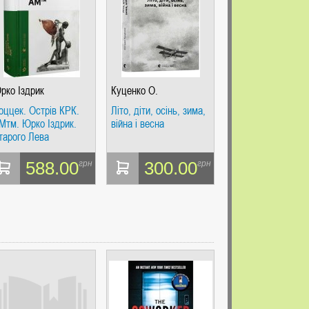
рко Іздрик
Куценко О.
оццек. Острів КРК.
Літо, діти, осінь, зима,
Мтм. Юрко Іздрик.
війна і весна
тарого Лева
588.00
300.00
грн
грн