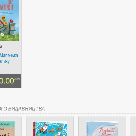
СІ. ГІПЕРІОН
а
 Маленька
велику
І. ЧАС
0.00
грн
ОГО ВИДАВНИЦТВА
ЯХ, ВИЗНАЧЕННЯХ, СЦЕНАРІЯХ). АНТОНІНА ШЕВЧУК. МАНДРІВЕЦЬ