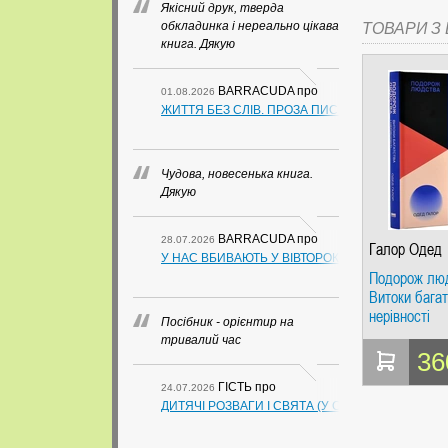
Якісний друк, тверда
обкладинка і нереально цікава
ТОВАРИ З Ц
книга. Дякую
BARRACUDA
про
01.08.2026
ЖИТТЯ БЕЗ СЛІВ. ПРОЗА ПИСЬМЕННИКІВ ІЗ ГУАН
Чудова, новесенька книга.
Дякую
BARRACUDA
про
28.07.2026
Галор Одед
У НАС ВБИВАЮТЬ У ВІВТОРОК. СЛАПОВСЬКИЙ О.
Подорож лю
Витоки багат
нерівності
Посібник - орієнтир на
тривалий час
36
ГІСТЬ
про
24.07.2026
ДИТЯЧІ РОЗВАГИ І СВЯТА (У СХЕМАХ, ТАБЛИЦ