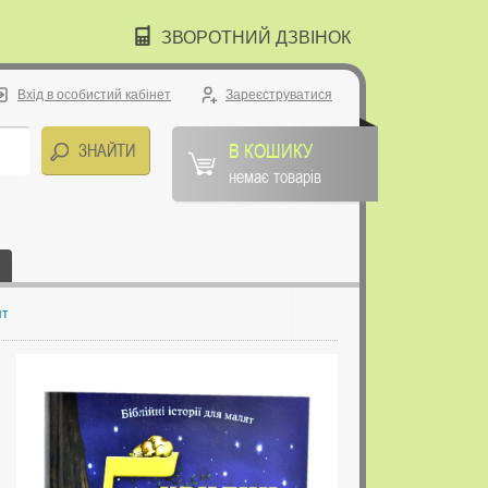
ЗВОРОТНИЙ ДЗВІНОК
Вхід в особистий кабінет
Зареєструватися
В КОШИКУ
немає товарів
ят