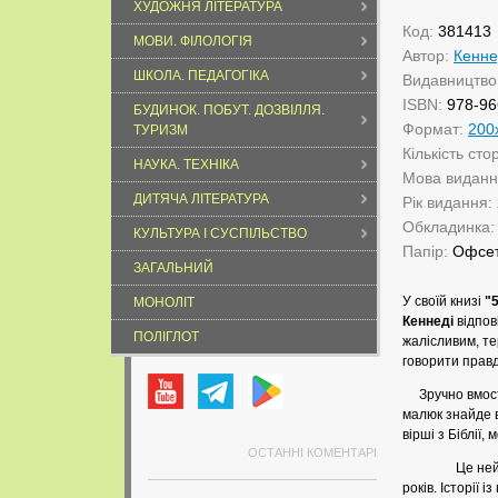
ХУДОЖНЯ ЛІТЕРАТУРА
Код:
381413
МОВИ. ФІЛОЛОГІЯ
Автор:
Кенне
ШКОЛА. ПЕДАГОГІКА
Видавництво
ISBN:
978-96
БУДИНОК. ПОБУТ. ДОЗВІЛЛЯ.
Формат:
200
ТУРИЗМ
Кількість сто
НАУКА. ТЕХНІКА
Мова видан
ДИТЯЧА ЛІТЕРАТУРА
Рік видання:
Обкладинка
КУЛЬТУРА І СУСПІЛЬСТВО
Папір:
Офсе
ЗАГАЛЬНИЙ
У своїй книзі
"
МОНОЛІТ
Кеннеді
відпов
ПОЛІГЛОТ
жалісливим, т
говорити правд
Зручно вмостив
малюк знайде в
вірші з Біблії
ОСТАННІ КОМЕНТАРІ
Це неймовірна
років. Історії