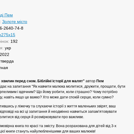
ді Пем
:
Золоте місто
6-2640-74-8
х275х15
рінок:
192
ня:
укр
2022
:
тверда
тная
5 хвилин перед сном. Біблійні історії для малят"
автор
Пем
ідає на запитання
"Як навчити малюка молитися, дружити, прощати, бути
ерпеливим і вдячним? Що йому робити, коли страшно? Чому потрібно
у, навіть якщо це важко? Хто може дати спокій серцю, коли сумно?
шись у ліжечку та слухаючи історії з життя маленьких звірят, ваш
ідповіді на всі ці запитання й неодмінно навчиться запам’ятовувати
, молитися від серця й розмірковувати про важливе.
 книга по красі та змісту. Вона розрахована для дітей від 3-х
 із цієї книги стануть найулюбленішими для ваших малюків!