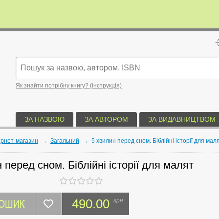
Як знайти потрібну книгу? (інструкція)
ЗА НАЗВОЮ
ЗА АВТОРОМ
ЗА ВИДАВНИЦТВОМ
ернет-магазин
→
Загальний
→
5 хвилин перед сном. Біблійні історії для мал
 перед сном. Біблійні історії для малят
КОШИК
490.00
грн