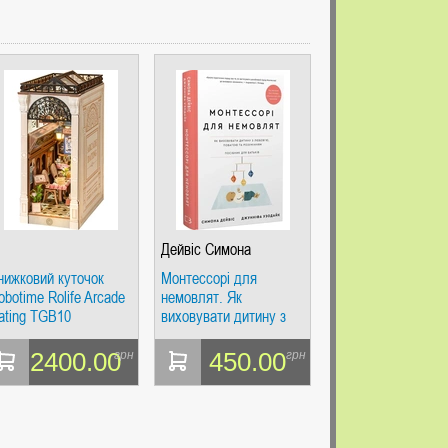
Дейвіс Симона
нижковий куточок
Монтессорі для
obotime Rolife Arcade
немовлят. Як
ating TGB10
виховувати дитину з
любов’ю, повагою та
розумінням. Посібник
2400.00
450.00
грн
грн
для батьків