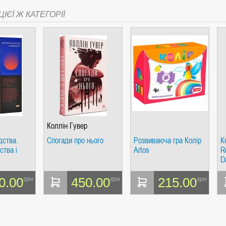
ІЄЇ Ж КАТЕГОРІЇ
СІ. ГІПЕРІОН
Коллін Гувер
І. ЧАС
дства.
Спогади про нього
Розвиваюча гра Колір
К
ства і
Artos
R
D
0.00
450.00
215.00
грн
грн
грн
ЯХ, ВИЗНАЧЕННЯХ, СЦЕНАРІЯХ). АНТОНІНА ШЕВЧУК. МАНДРІВЕЦЬ