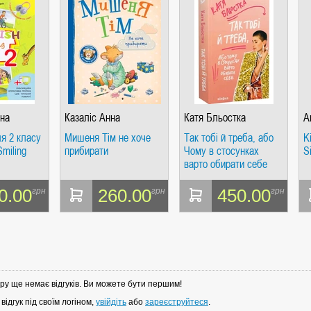
на
Казаліс Анна
Катя Бльостка
А
я 2 класу
Мишеня Тім не хоче
Так тобі й треба, або
K
Smiling
прибирати
Чому в стосунках
S
варто обирати себе
одом та
йною
0.00
260.00
450.00
грн
грн
грн
ою
ру ще немає відгуків. Ви можете бути першим!
ідгук під своїм логіном,
увійдіть
або
зареєструйтеся
.