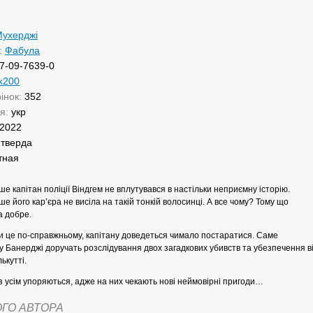
Мухерджі
:
Фабула
7-09-7639-0
х200
рінок:
352
ня:
укр
2022
:
тверда
тная
ше капітан поліції Віндгем не вплутувався в настільки неприємну історію.
ше його кар’єра не висіла на такій тонкій волосинці. А все чому? Тому що
а добре.
и це по-справжньому, капітану доведеться чимало постаратися. Саме
у Банерджі доручать розслідування двох загадкових убивств та убезпечення ві
ькутті.
є з усім упоряються, адже на них чекають нові неймовірні пригоди…
ОГО АВТОРА