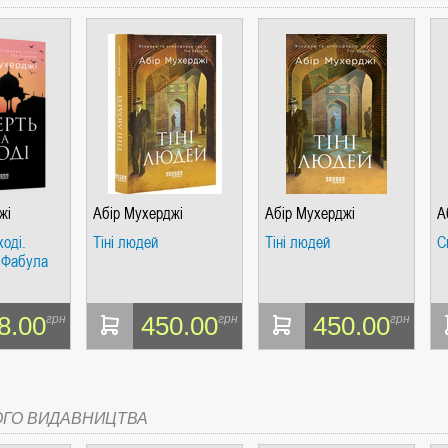
СІ. ГІПЕРІОН
жі
Абір Мухерджі
Абір Мухерджі
А
оді.
Тіні людей
Тіні людей
С
 Фабула
І. ЧАС
8.00
450.00
450.00
грн
грн
грн
ЯХ, ВИЗНАЧЕННЯХ, СЦЕНАРІЯХ). АНТОНІНА ШЕВЧУК. МАНДРІВЕЦЬ
ОГО ВИДАВНИЦТВА