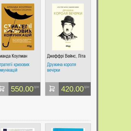
манда Коулман
Джеффрі Вейнс, Літа
Ґрей Чаплін
тратегії кризових
Дружина короля
омунікацій
вечірки
550.00
420.00
грн
грн