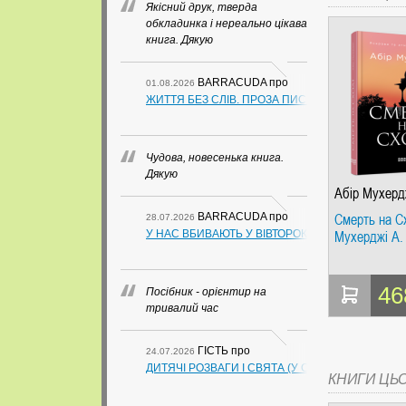
Якісний друк, тверда
обкладинка і нереально цікава
книга. Дякую
BARRACUDA
про
01.08.2026
ЖИТТЯ БЕЗ СЛІВ. ПРОЗА ПИСЬМЕННИКІВ ІЗ ГУАН
Чудова, новесенька книга.
Дякую
Абір Мухерд
Смерть на Сх
BARRACUDA
про
28.07.2026
Мухерджі А.
У НАС ВБИВАЮТЬ У ВІВТОРОК. СЛАПОВСЬКИЙ О.
46
Посібник - орієнтир на
тривалий час
ГІСТЬ
про
24.07.2026
ДИТЯЧІ РОЗВАГИ І СВЯТА (У СХЕМАХ, ТАБЛИЦ
КНИГИ ЦЬ