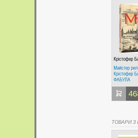
Крістофер Б
Майстер релі
Крістофер Ба
ФАБУЛА
46
ТОВАРИ З Ц