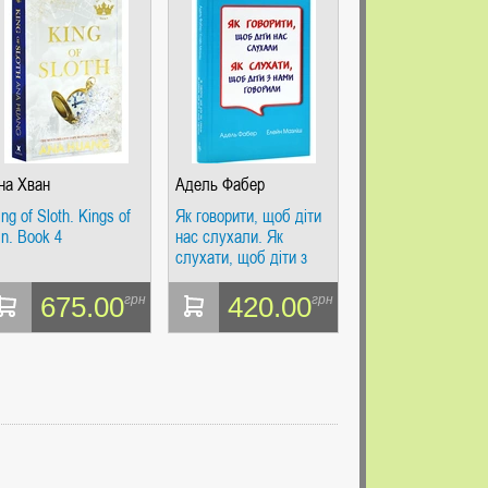
на Хван
Адель Фабер
ing of Sloth. Kings of
Як говорити, щоб діти
in. Book 4
нас слухали. Як
слухати, щоб діти з
нами говорили
(видання друге,
675.00
420.00
грн
грн
виправлене)