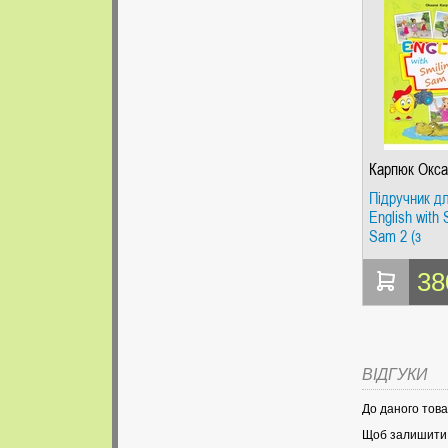
Карпюк Окса
Підручник дл
English with 
Sam 2 (з
аудіосупров
мультимеді
38
інтерактивн
програмою)
ВІДГУКИ
До даного това
Щоб залишити в