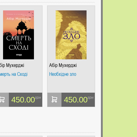
бір Мухерджі
Абір Мухерджі
мерть на Сході
Необхідне зло
450.00
450.00
грн
грн