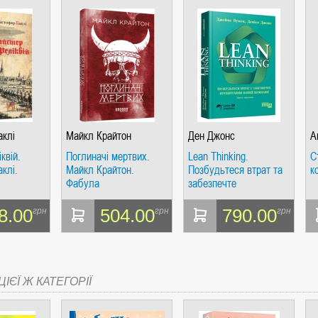
аклі
Майкл Крайтон
Ден Джонс
А
квій.
Поглиначі мертвих.
Lean Thinking.
С
клі.
Майкл Крайтон.
Позбудьтеся втрат та
к
Фабула
забезпечте
процвітання вашій
компанії
8.00
504.00
790.00
грн
грн
грн
ІЄЇ Ж КАТЕГОРІЇ