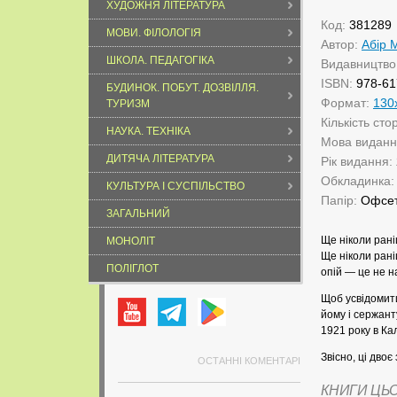
ХУДОЖНЯ ЛІТЕРАТУРА
Код:
381289
МОВИ. ФІЛОЛОГІЯ
Автор:
Абір 
ШКОЛА. ПЕДАГОГІКА
Видавництво
ISBN:
978-61
БУДИНОК. ПОБУТ. ДОЗВІЛЛЯ.
Формат:
130
ТУРИЗМ
Кількість сто
НАУКА. ТЕХНІКА
Мова видан
ДИТЯЧА ЛІТЕРАТУРА
Рік видання:
Обкладинка
КУЛЬТУРА І СУСПІЛЬСТВО
Папір:
Офсе
ЗАГАЛЬНИЙ
Ще ніколи рані
МОНОЛІТ
Ще ніколи рані
ПОЛІГЛОТ
опій — це не н
Щоб усвідомит
йому і сержант
1921 року в Кал
Звісно, ці дво
ОСТАННІ КОМЕНТАРІ
КНИГИ ЦЬ