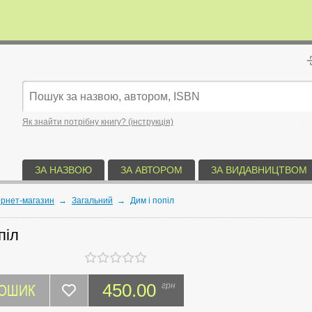
Як знайти потрібну книгу? (інструкція)
ЗА НАЗВОЮ
ЗА АВТОРОМ
ЗА ВИДАВНИЦТВОМ
ернет-магазин
→
Загальний
→
Дим і попіл
піл
КОШИК
450.00
грн