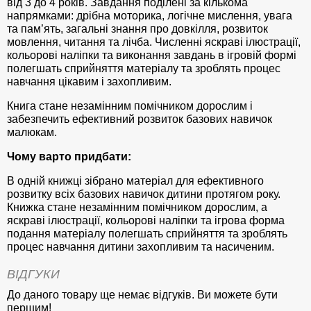
від 3 до 4 років. Завдання поділені за кількома
напрямками: дрібна моторика, логічне мислення, увага
та пам’ять, загальні знання про довкілля, розвиток
мовлення, читання та лічба. Численні яскраві ілюстрації,
кольорові наліпки та виконання завдань в ігровій формі
полегшать сприйняття матеріалу та зроблять процес
навчання цікавим і захопливим.
Книга стане незамінним помічником дорослим і
забезпечить ефективний розвиток базових навичок
малюкам.
Чому варто придбати:
В одній книжці зібрано матеріал для ефективного
розвитку всіх базових навичок дитини протягом року.
Книжка стане незамінним помічником дорослим, а
яскраві ілюстрації, кольорові наліпки та ігрова форма
подання матеріалу полегшать сприйняття та зроблять
процес навчання дитини захопливим та насиченим.
ВІДГУКИ
До даного товару ще немає відгуків. Ви можете бути
першим!