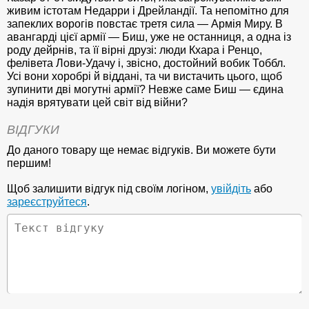
живим істотам Недарри і Дрейландії. Та непомітно для
запеклих ворогів повстає третя сила — Армія Миру. В
авангарді цієї армії — Биш, уже не останниця, а одна із
роду дейрнів, та її вірні друзі: люди Кхара і Ренцо,
фелівета Лови-Удачу і, звісно, достойний вобик Тоббл.
Усі вони хоробрі й віддані, та чи вистачить цього, щоб
зупинити дві могутні армії? Невже саме Биш — єдина
надія врятувати цей світ від війни?
ВІДГУКИ
До даного товару ще немає відгуків. Ви можете бути
першим!
Щоб залишити відгук під своїм логіном,
увійдіть
або
зареєструйтеся
.