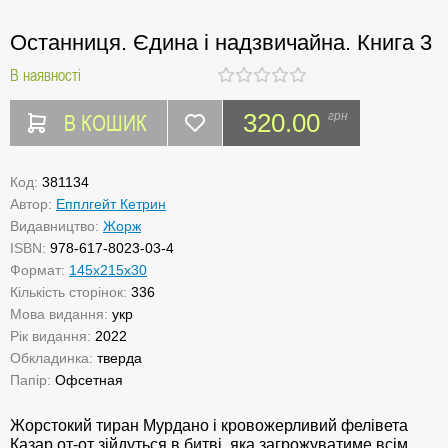
Останниця. Єдина і надзвичайна. Книга 3
В наявності
В КОШИК
320.00
грн
Код:
381134
Автор:
Епплгейт Кетрин
Видавництво:
Жорж
ISBN:
978-617-8023-03-4
Формат:
145х215х30
Кількість сторінок:
336
Мова видання:
укр
Рік видання:
2022
Обкладинка:
тверда
Папір:
Офсетная
Жорстокий тиран Мурдано і кровожерливий фелівета
Казар от-от зійдуться в битві, яка загрожуватиме всім