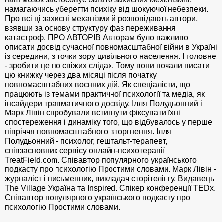
намагаючись уберегти психіку від шокуючої небезпеки.
Про всі ці захисні механізми й розповідають автори,
взявши за основу структуру фаз переживання
катастроф. ПРО АВТОРІВ Авторам було важливо
описати досвід сучасної повномасштабної війни в Україні
із середини, з точки зору цивільного населення. І головне
- зробити це по свіжих слідах. Тому вони почали писати
цю книжку через два місяці після початку
повномасштабних воєнних дій. Як спеціалісти, що
працюють із темами практичної психології та медіа, як
інсайдери травматичного досвіду, Ілля Полудьонний і
Марк Лівін спробували встигнути фіксувати їхні
спостереження і динаміку того, що відбувалось у перше
півріччя повномасштабного вторгнення. Ілля
Полудьонний - психолог, гештальт-терапевт,
співзасновник сервісу онлайн-психотерапії
TreatField.com. Співавтор популярного українського
подкасту про психологію Простими словами. Марк Лівін -
журналіст і письменник, викладач сторітелінгу. Видавець
The Village Україна та Inspired. Спікер конференції TEDx.
Співавтор популярного українського подкасту про
психологію Простими словами.