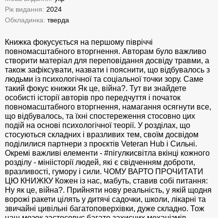
Рік видання:
2024
Обкладинка:
тверда
Книжка фокусується на першому півріччі
повномасштабного вторгнення. Авторам було важливо
створити матеріал для переповідання досвіду травми, а
також зафіксувати, назвати і пояснити, що відбувалось з
людьми із психологічної та соціальної точки зору. Саме
такий фокус книжки Як це, війна?. Тут ви знайдете
особисті історії авторів про передчуття і початок
повномасштабного вторгнення, намагання осягнути все,
що відбувалось, та їхні спостереження стосовно цих
подій на основі психологічної теорії. У розділах, що
стосуються складних і вразливих тем, своїм досвідом
поділилися партнери з проєктів Veteran Hub і Сильні.
Окремі важливі елементи - #пігулкисвітла вкінці кожного
розділу - мініісторії людей, які є свідченням доброти,
вразливості, гумору і сили. ЧОМУ ВАРТО ПРОЧИТАТИ
ЦЮ КНИЖКУ Кожен із нас, мабуть, ставив собі питання:
Ну як це, війна?. Прийняти нову реальність, у якій щодня
ворожі ракети цілять у дитячі садочки, школи, лікарні та
звичайні цивільні багатоповерхівки, дуже складно. Тож
наш мозок застосовує багато захисних механізмів,