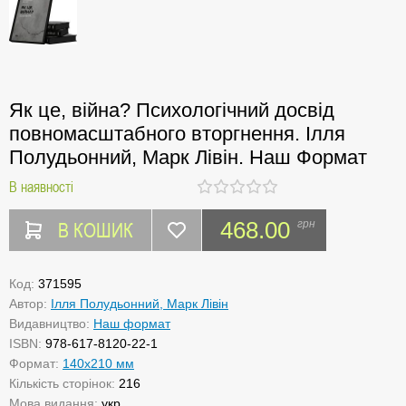
Як це, війна? Психологічний досвід
повномасштабного вторгнення. Ілля
Полудьонний, Марк Лівін. Наш Формат
В наявності
В КОШИК
468.00
грн
Код:
371595
Автор:
Ілля Полудьонний, Марк Лівін
Видавництво:
Наш формат
ISBN:
978-617-8120-22-1
Формат:
140х210 мм
Кількість сторінок:
216
Мова видання:
укр