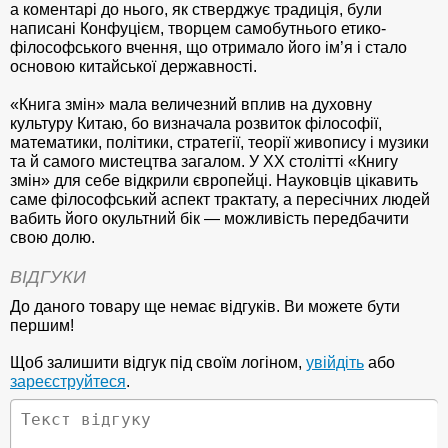
а коментарі до нього, як стверджує традиція, були
написані Конфуцієм, творцем самобутнього етико-
філософського вчення, що отримало його ім’я і стало
основою китайської державності.
«Книга змін» мала величезний вплив на духовну
культуру Китаю, бо визначала розвиток філософії,
математики, політики, стратегії, теорії живопису і музики
та й самого мистецтва загалом. У ХХ столітті «Книгу
змін» для себе відкрили європейці. Науковців цікавить
саме філософський аспект трактату, а пересічних людей
вабить його окультний бік — можливість передбачити
свою долю.
ВІДГУКИ
До даного товару ще немає відгуків. Ви можете бути
першим!
Щоб залишити відгук під своїм логіном,
увійдіть
або
зареєструйтеся
.