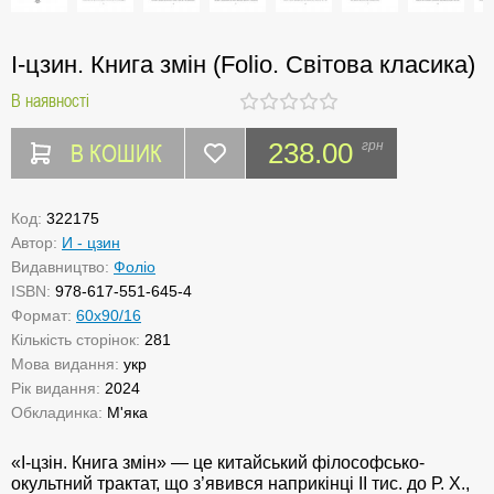
І-цзин. Книга змін (Folio. Світова класика)
В наявності
В КОШИК
238.00
грн
Код:
322175
Автор:
И - цзин
Видавництво:
Фоліо
ISBN:
978-617-551-645-4
Формат:
60х90/16
Кількість сторінок:
281
Мова видання:
укр
Рік видання:
2024
Обкладинка:
М'яка
«І-цзін. Книга змін» — це китайський філософсько-
окультний трактат, що з’явився наприкінці II тис. до Р. Х.,