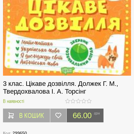
3 клас. Цікаве дозвілля. Должек Г. М.,
Твердохвалова І. А. Торсінг
В наявності
В КОШИК
66.00
грн
Код:
299650