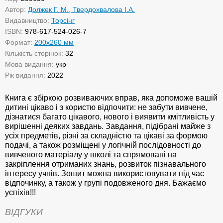
Автор:
Должек Г. М., Твердохвалова І.А.
Видавництво:
Торсінг
ISBN:
978-617-524-026-7
Формат:
200х260 мм
Кількість сторінок:
32
Мова видання:
укр
Рік видання:
2022
Книга є збіркою розвиваючих вправ, яка допоможе вашій
дитині цікаво і з користю відпочити: не забути вивчене,
дізнатися багато цікавого, нового і виявити кмітливість у
вирішенні деяких завдань. Завдання, підібрані майже з
усіх предметів, різні за складністю та цікаві за формою
подачі, а також розміщені у логічній послідовності до
вивченого матеріалу у школі та спрямовані на
закріплення отриманих знань, розвиток пізнавального
інтересу учнів. Зошит можна використовувати під час
відпочинку, а також у групі подовженого дня. Бажаємо
успіхів!!!
ВІДГУКИ