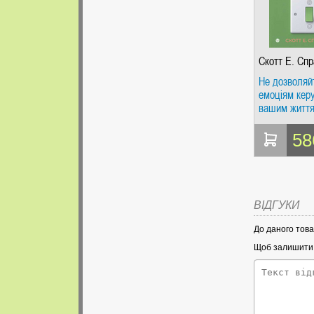
Скотт Е. Спр
Не дозволяй
емоціям кер
вашим життя
діалектична
поведінкова 
58
допоможе
контролюват
Скотт Е. Спр
Видавництв
Ростислава
ВІДГУКИ
До даного това
Щоб залишити в