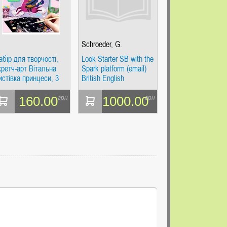
Schroeder, G.
абір для творчості,
Look Starter SB with the
кретч-арт Вітальна
Spark platform (email)
истівка принцеси, 3
British English
истівки (CH221857)
160.00
1000.00
грн
грн