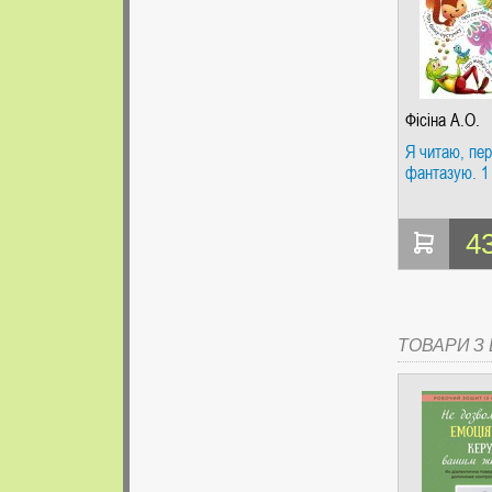
Фісіна А.О.
Я читаю, пе
фантазую. 1
4
ТОВАРИ З Ц