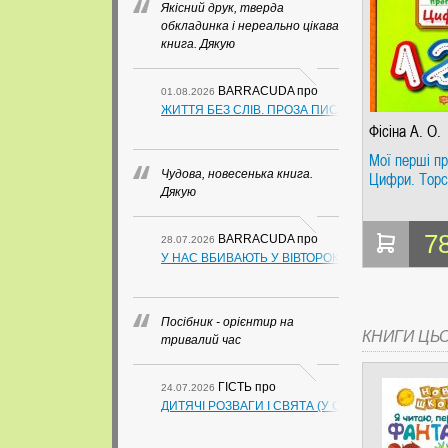
Якісний друк, тверда
обкладинка і нереально цікава
книга. Дякую
BARRACUDA
про
01.08.2026
ЖИТТЯ БЕЗ СЛІВ. ПРОЗА ПИСЬМЕННИКІВ ІЗ ГУАН
Фісіна А. О.
Мої перші пр
Чудова, новесенька книга.
Цифри. Торс
Дякую
7
BARRACUDA
про
28.07.2026
У НАС ВБИВАЮТЬ У ВІВТОРОК. СЛАПОВСЬКИЙ О.
Посібник - орієнтир на
КНИГИ ЦЬ
тривалий час
ГІСТЬ
про
24.07.2026
ДИТЯЧІ РОЗВАГИ І СВЯТА (У СХЕМАХ, ТАБЛИЦ