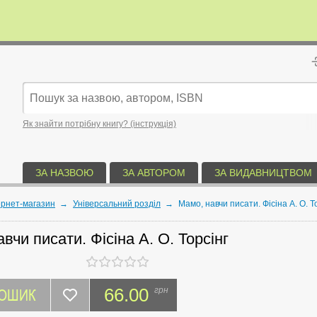
Як знайти потрібну книгу? (інструкція)
ЗА НАЗВОЮ
ЗА АВТОРОМ
ЗА ВИДАВНИЦТВОМ
ернет-магазин
→
Універсальний розділ
→
Мамо, навчи писати. Фісіна А. О. Т
вчи писати. Фісіна А. О. Торсінг
КОШИК
66.00
грн