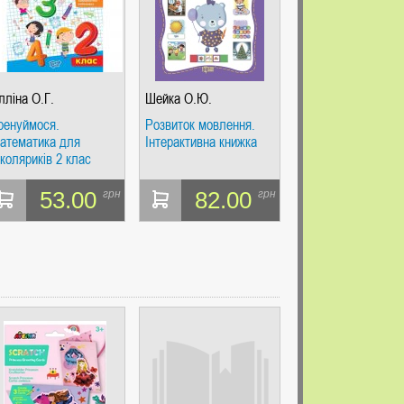
лліна О.Г.
Шейка О.Ю.
ренуймося.
Розвиток мовлення.
атематика для
Інтерактивна книжка
коляриків 2 клас
53.00
82.00
грн
грн