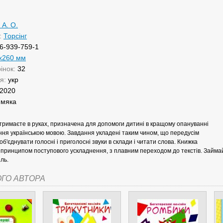
 А. О.
:
Торсінг
6-939-759-1
х260 мм
рінок:
32
ня:
укр
2020
:
мяка
 тримаєте в руках, призначена для допомоги дитині в кращому опануванні
ння українською мовою. Завдання укладені таким чином, що передусім
об'єднувати голосні і приголосні звуки в склади і читати слова. Книжка
принципом поступового ускладнення, з плавним переходом до текстів. Займай
иль.
ОГО АВТОРА