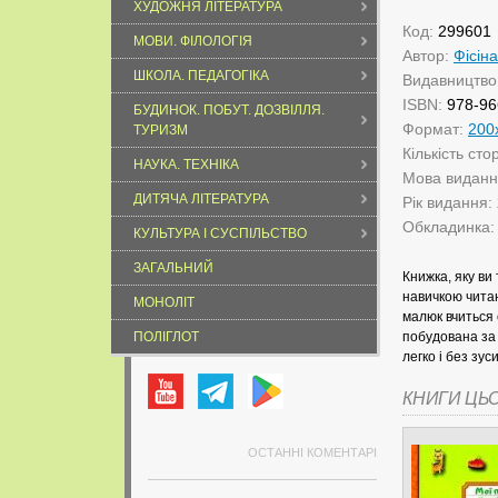
ХУДОЖНЯ ЛІТЕРАТУРА
Код:
299601
МОВИ. ФІЛОЛОГІЯ
Автор:
Фісіна
ШКОЛА. ПЕДАГОГІКА
Видавництво
ISBN:
978-96
БУДИНОК. ПОБУТ. ДОЗВІЛЛЯ.
Формат:
200
ТУРИЗМ
Кількість сто
НАУКА. ТЕХНІКА
Мова видан
ДИТЯЧА ЛІТЕРАТУРА
Рік видання:
Обкладинка
КУЛЬТУРА І СУСПІЛЬСТВО
ЗАГАЛЬНИЙ
Книжка, яку ви
навичкою чита
МОНОЛІТ
малюк вчиться 
ПОЛІГЛОТ
побудована за 
легко і без зус
КНИГИ ЦЬ
ОСТАННІ КОМЕНТАРІ