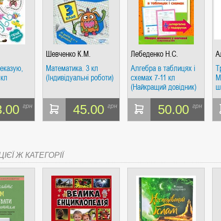
Шевченко К.М.
Лебеденко Н.С.
А
реказую,
Математика. 3 кл
Алгебра в таблицях і
Т
 кл
(Індивідуальні роботи)
схемах 7-11 кл
М
(Найкращий довідник)
ш
3.00
45.00
50.00
грн
грн
грн
ІЄЇ Ж КАТЕГОРІЇ