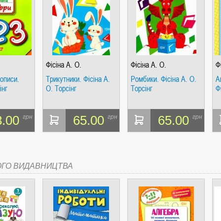
СІ. ГІПЕРІОН
Фісіна А. О.
Фісіна А. О.
Ф
описи.
Трикутники. Фісіна А.
Ромбики. Фісіна А. О.
А
інг
О. Торсінг
Торсінг
Ф
8.00
65.00
65.00
грн
грн
грн
І. ЧАС
ОГО ВИДАВНИЦТВА
ЯХ, ВИЗНАЧЕННЯХ, СЦЕНАРІЯХ). АНТОНІНА ШЕВЧУК. МАНДРІВЕЦЬ