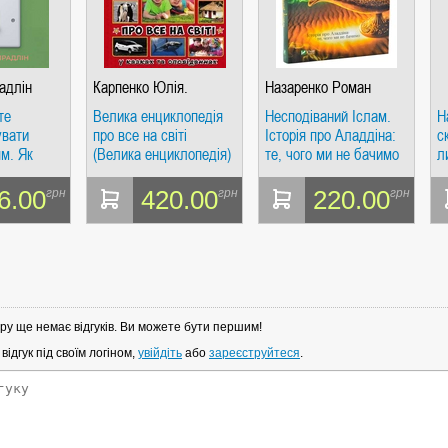
адлін
Карпенко Юлія.
Назаренко Роман
те
Велика енциклопедія
Несподіваний Іслам.
Н
увати
про все на світі
Історія про Аладдіна:
с
м. Як
(Велика енциклопедія)
те, чого ми не бачимо
л
л
терапія
6.00
420.00
220.00
грн
грн
грн
и себе.
адлін.
о
ру ще немає відгуків. Ви можете бути першим!
ідгук під своїм логіном,
увійдіть
або
зареєструйтеся
.