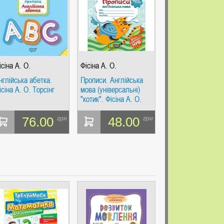
ісіна А. О.
Фісіна А. О.
нглійська абетка.
Прописи. Англійська
ісіна А. О. Торсінг
мова (універсальні)
"котик". Фісіна А. О.
Торсінг
76.00
48.00
грн
грн