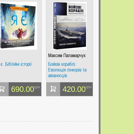
Максим Паламарчук
 є. Біблійні історії
Бойові кораблі.
Еволюція лінкорів та
авіаносців
690.00
420.00
грн
грн