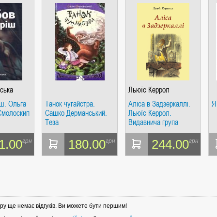
ська
Льюїс Керрол
іш. Ольга
Танок чугайстра.
Аліса в Задзеркаллі.
Я
Смолоскип
Сашко Дерманський.
Льюїс Керрол.
Теза
Видавнича група
Планета
1.00
180.00
244.00
грн
грн
грн
ру ще немає відгуків. Ви можете бути першим!