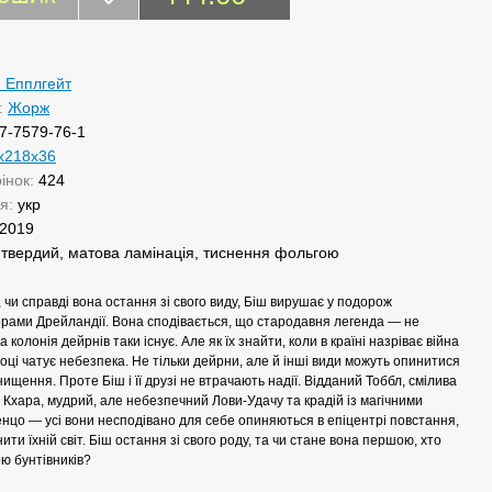
н Епплгейт
:
Жорж
7-7579-76-1
х218х36
рінок:
424
ня:
укр
2019
:
твердий, матова ламінація, тиснення фольгою
 чи справді вона остання зі свого виду, Біш вирушає у подорож
орами Дрейландії. Вона сподівається, що стародавня легенда — не
а колонія дейрнів таки існує. Але як їх знайти, коли в країні назріває війна
році чатує небезпека. Не тільки дейрни, але й інші види можуть опинитися
нищення. Проте Біш і її друзі не втрачають надії. Відданий Тоббл, смілива
 Кхара, мудрий, але небезпечний Лови-Удачу та крадій із магічними
нцо — усі вони несподівано для себе опиняються в епіцентрі повстання,
ити їхній світ. Біш остання зі свого роду, та чи стане вона першою, хто
ю бунтівників?