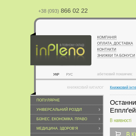
866 02 22
+38 (093)
КОМПАНІЯ
ОПЛАТА, ДОСТАВКА
КОНТАКТИ
ЗНИЖКИ ТА БОНУСИ
абетковий покажчик:
УКР
РУС
Книжковий інт
КНИЖКОВИЙ КАТАЛОГ
ПОПУЛЯРНЕ
Останниц
Епплґей
УНІВЕРСАЛЬНИЙ РОЗДІЛ
БІЗНЕС. ЕКОНОМІКА. ПРАВО
В наявності
МЕДИЦИНА. ЗДОРОВ’Я
В 