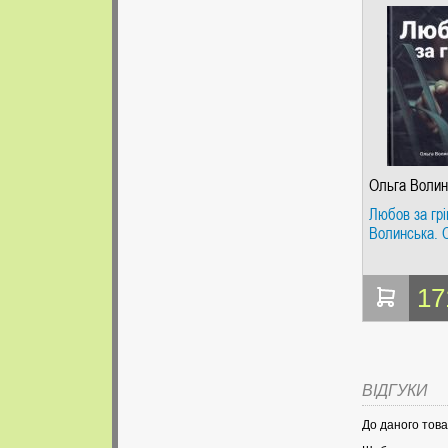
Ольга Волин
Любов за гр
Волинська. 
17
ВІДГУКИ
До даного това