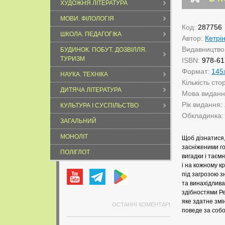
ХУДОЖНЯ ЛІТЕРАТУРА
МОВИ. ФІЛОЛОГІЯ
Код:
287756
ШКОЛА. ПЕДАГОГІКА
Автор:
Кетрі
Видавництво
БУДИНОК. ПОБУТ. ДОЗВІЛЛЯ.
ТУРИЗМ
ISBN:
978-61
Формат:
145
НАУКА. ТЕХНІКА
Кількість сто
ДИТЯЧА ЛІТЕРАТУРА
Мова видан
Рік видання:
КУЛЬТУРА І СУСПІЛЬСТВО
Обкладинка
ЗАГАЛЬНИЙ
МОНОЛІТ
Щоб дізнатися,
засніженими г
ПОЛІГЛОТ
вигадки і таємн
і на кожному к
під загрозою з
та винахідлива
здібностями Ре
яке здатне змін
ОСТАННІ КОМЕНТАРІ
поведе за собо