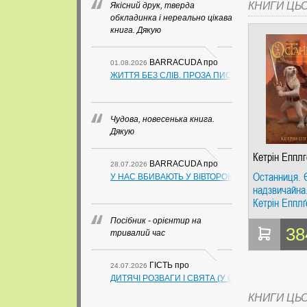
КНИГИ ЦЬ
Якісний друк, тверда
обкладинка і нереально цікава
книга. Дякую
BARRACUDA
про
01.08.2026
ЖИТТЯ БЕЗ СЛІВ. ПРОЗА ПИСЬМЕННИКІВ ІЗ ГУАН
Чудова, новесенька книга.
Дякую
Кетрін Епплг
BARRACUDA
про
28.07.2026
Останниця. 
У НАС ВБИВАЮТЬ У ВІВТОРОК. СЛАПОВСЬКИЙ О.
надзвичайна.
Кетрін Епплґ
Видавницт
Посібник - орієнтир на
38
тривалий час
ГІСТЬ
про
24.07.2026
ДИТЯЧІ РОЗВАГИ І СВЯТА (У СХЕМАХ, ТАБЛИЦ
КНИГИ ЦЬ