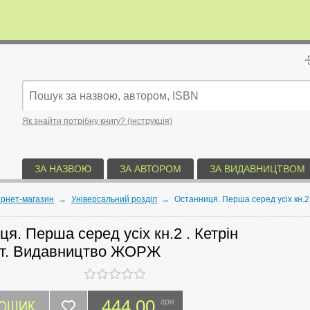
Як знайти потрібну книгу? (інструкція)
ЗА НАЗВОЮ
ЗА АВТОРОМ
ЗА ВИДАВНИЦТВОМ
ернет-магазин
→
Універсальний розділ
→
Останниця. Перша серед усіх кн.
я. Перша серед усіх кн.2 . Кетрін
т. Видавництво ЖОРЖ
КОШИК
444.00
грн