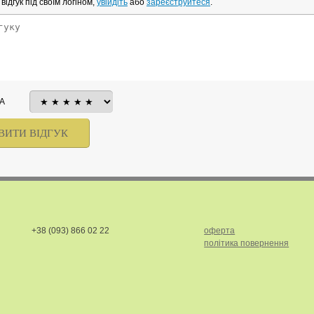
ідгук під своїм логіном,
увійдіть
або
зареєструйтеся
.
А
+38 (093) 866 02 22
оферта
політика повернення