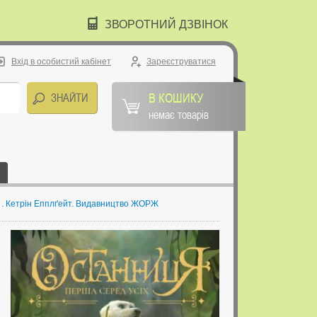
ЗВОРОТНИЙ ДЗВІНОК
Вхід в особистий кабінет
Зареєструватися
В КОШИКУ
немає товарів
2 . Кетрін Епплґейт. Видавництво ЖОРЖ