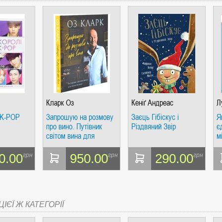
Кларк Оз
Кеніґ Андреас
Л
 K-POP
Запрошую на розмову
Заєць Гібіскус і
Я
про вино. Путівник
Різдвяний Звір
є
світом вина для
м
початківців
0.00
950.00
290.00
грн
грн
грн
ІЄЇ Ж КАТЕГОРІЇ