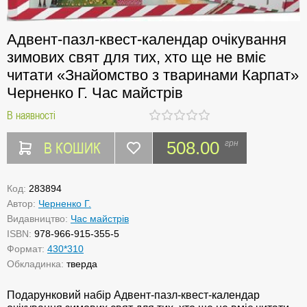
Адвент-пазл-квест-календар очікування
зимових свят для тих, хто ще не вміє
читати «Знайомство з тваринами Карпат»
Черненко Г. Час майстрів
В наявності
В КОШИК
508.00
грн
Код:
283894
Автор:
Черненко Г.
Видавництво:
Час майстрів
ISBN:
978-966-915-355-5
Формат:
430*310
Обкладинка:
тверда
Подарунковий набір Адвент-пазл-квест-календар