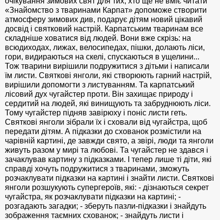
очікування зимових свят для тих, хто ще не вміє читати
«Знайомство з тваринами Карпат» допоможе створити
атмосферу зимових див, подарує дітям новий цікавий
досвід і святковий настрій. Карпатським тваринам все
складніше ховатися від людей. Вони вже скрізь: на
всюдиходах, лижах, велосипедах, пішки, долають ліси,
гори, видираються на скелі, спускаються в ущелини...
Тож тварини вирішили подружитися з дітьми і написали
їм листи. Святкові янголи, які створюють гарний настрій,
вирішили допомогти з листуванням. Та карпатський
лісовий дух чугайстер проти. Він захищає природу і
сердитий на людей, які винищують та забруднюють ліси.
Тому чугайстер підняв завірюху і поніс листи геть.
Святкові янголи зібрали їх і сховали від чугайстра, щоб
передати дітям. А підказки до схованок розмістили на
чарівній картині, де завжди свято, а звірі, люди та янголи
живуть разом у мирі та любові. Та чугайстер не здався і
зачаклував картину з підказками. І тепер лише ті діти, які
справді хочуть подружитися з тваринами, зможуть
розчаклувати підказки на картині і знайти листи. Святкові
янголи розшукують супергероїв, які: - дізнаються секрет
чугайстра, як розчаклувати підказки на картині; -
розгадають загадки; - зберуть пазли-підказки і знайдуть
зображення таємних схованок; - знайдуть листи і