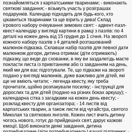
познайомляться з карпатськими тваринами; - виконають
святкові завдання; - візьмуть участь у розіграшах
подарунків. Календар підходить для будь-кого, хто
цікавиться тваринами та ще вірить у дива! Склад
ігрового набору очікування зимових свят: - адвент-пазл-
квест-календар у вигляді картини в рамці з пазлів: по 4
деталі на кожен день від 15 грудня до 1 січня. На звороті
кожного набору пазлів з 4 деталей розташований
малюнок-підказка. Склавши набір пазлів для певної дати
малюнком догори, дитина отримає (діти отримають)
підказку, що веде до схованки, в яку ви заздалегідь маєте
покласти листа із привітанням або із завданням на день,
який ми для вас підготували. Те, що підказки на звороті
подано у вигляді малюнків, дуже важливо для дітей, які
ще не вміють читати; - легенда квесту, яку треба
прочитати, щойно розпакували посилку; - інструкції для
дорослих та для дітей (подано на різних боках аркушу); -
календарна сітка з загадками на кожен день квесту; -
розклад квесту для організатора; - 14 листів від
карпатських тварин, а також листи від чугайстра, святого
Миколая та святкових янголів. Кожен лист вчить дитину
чогось нового, готує до прийдешніх свят, дарує казкові
емоції. Щоб виконати деякі завдання, дитина
потребуватиме (діти потребуватимуть) вашої підтримки; -