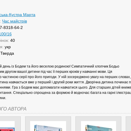
ська-Кустра Марта
:
Час майстрів
7-8318-64-2
100/16
рінок:
40
ня:
укр
:
Тверда
ий день із Бодем та його веселою родиною! Симпатичний хлопчик Бодьо
м другом вашої дитини під час її перших кроків у навчанні мови. Ця
ю частиною серії про його пригоди. У ній зосереджено увагу на перших словах
итина навчається вже у перший і другий роки життя. Дворічна дитина починає 
ннями. Гра з Бодем має допомагати навчатися цього. Для старших дітей книж
читання. Спеціально спрощена за формою й водночас багата на гарні ілюстра
ини.
ОГО АВТОРА