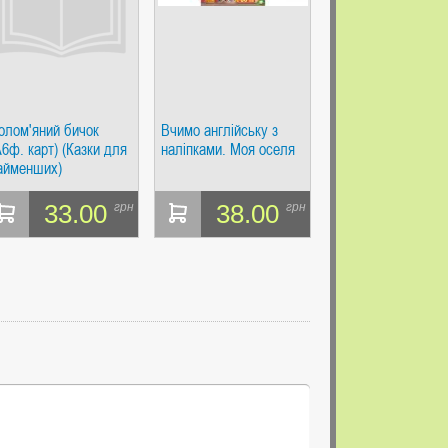
олом'яний бичок
Вчимо англійську з
А6ф. карт) (Казки для
наліпками. Моя оселя
айменших)
33.00
38.00
грн
грн