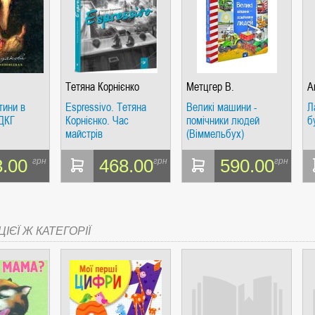
Тетяна Корнієнко
Метцгер В.
А
тини в
Espressivo. Тетяна
Великі машини -
Л
 ДКГ
Корнієнко. Час
помічники людей
б
майстрів
(Віммельбух)
3.00
468.00
590.00
грн
грн
грн
ІЄЇ Ж КАТЕГОРІЇ