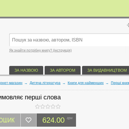
Як знайти потрібну книгу? (інструкція)
ЗА НАЗВОЮ
ЗА АВТОРОМ
ЗА ВИДАВНИЦТВОМ
ернет-магазин
→
Дитяча література
→
Книги для найменших
→
Перші кни
имовляє перші слова
КОШИК
624.00
грн