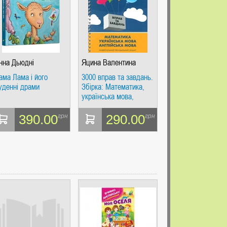
нна Дьюдні
Яцина Валентина
ама Лама і його
3000 вправ та завдань.
уденні драми
Збірка: Математика,
українська мова,
англійська мова. 3
клас
390.00
290.00
грн
грн