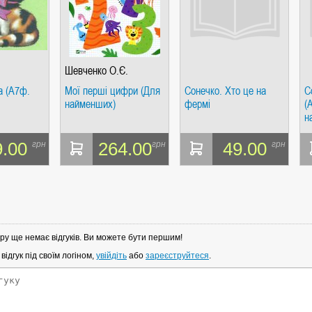
Шевченко О.Є.
а (А7ф.
Мої перші цифри (Для
Сонечко. Хто це на
С
найменших)
фермі
(
н
9.00
264.00
49.00
грн
грн
грн
ру ще немає відгуків. Ви можете бути першим!
ідгук під своїм логіном,
увійдіть
або
зареєструйтеся
.