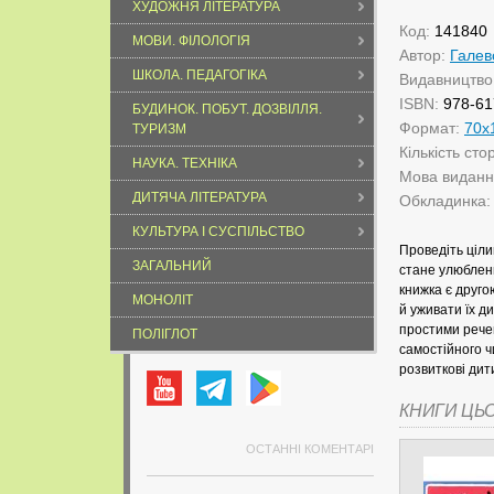
ХУДОЖНЯ ЛІТЕРАТУРА
Код:
141840
МОВИ. ФІЛОЛОГІЯ
Автор:
Галев
ШКОЛА. ПЕДАГОГІКА
Видавництво
ISBN:
978-61
БУДИНОК. ПОБУТ. ДОЗВІЛЛЯ.
Формат:
70х
ТУРИЗМ
Кількість сто
НАУКА. ТЕХНІКА
Мова видан
ДИТЯЧА ЛІТЕРАТУРА
Обкладинка
КУЛЬТУРА І СУСПІЛЬСТВО
Проведіть ціл
ЗАГАЛЬНИЙ
стане улюблени
книжка є друго
МОНОЛІТ
й уживати їх д
простими рече
ПОЛІГЛОТ
самостійного 
розвиткові дит
КНИГИ ЦЬ
ОСТАННІ КОМЕНТАРІ