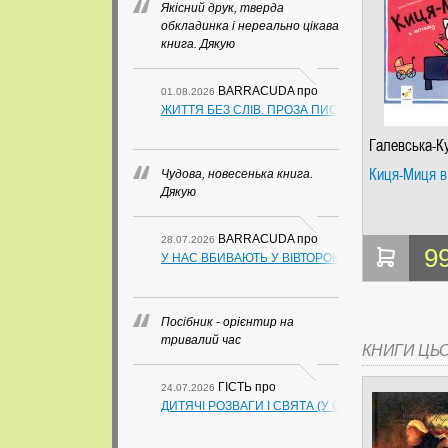
Якісний друк, тверда
обкладинка і нереально цікава
книга. Дякую
BARRACUDA
про
01.08.2026
ЖИТТЯ БЕЗ СЛІВ. ПРОЗА ПИСЬМЕННИКІВ ІЗ ГУАН
Галевська-К
Марта
Киця-Миця в
Чудова, новесенька книга.
Дякую
BARRACUDA
про
28.07.2026
9
У НАС ВБИВАЮТЬ У ВІВТОРОК. СЛАПОВСЬКИЙ О.
Посібник - орієнтир на
тривалий час
КНИГИ ЦЬ
ГІСТЬ
про
24.07.2026
ДИТЯЧІ РОЗВАГИ І СВЯТА (У СХЕМАХ, ТАБЛИЦ