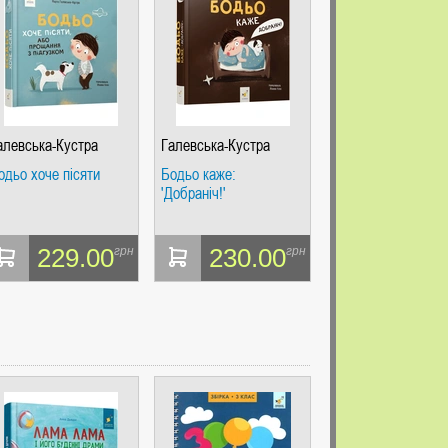
алевська-Кустра
Галевська-Кустра
арта
Марта
одьо хоче пісяти
Бодьо каже:
'Добраніч!'
229.00
230.00
грн
грн