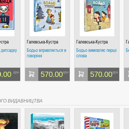
СІ. ГІПЕРІОН
устра
Галевська-Кустра
Галевська-Кустра
Г
Марта
Марта
М
 дитсадку
Бодьо вправляється в
Бодьо вимовляє перші
Б
говорінні
слова
9.00
570.00
570.00
грн
грн
грн
І. ЧАС
ОГО ВИДАВНИЦТВА
ЯХ, ВИЗНАЧЕННЯХ, СЦЕНАРІЯХ). АНТОНІНА ШЕВЧУК. МАНДРІВЕЦЬ