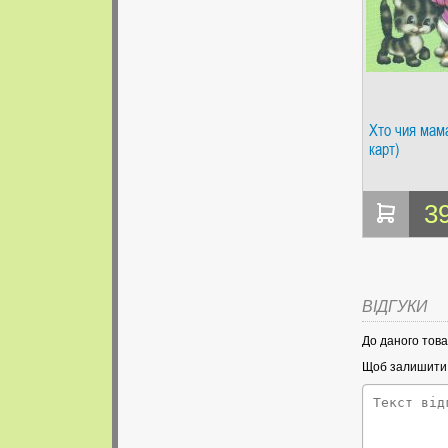
Хто чия мам
карт)
3
ВІДГУКИ
До даного това
Щоб залишити в