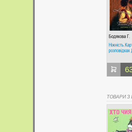
Бодякова Г.
Ніжність.Кар
розповідках
6
ТОВАРИ З Ц