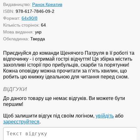
Видавництво:
Ранок Креатив
ISBN:
978-617-7846-09-2
Формат:
64х90/8
Кількість сторінок:
64
Мова видання:
укр
Обкладинка:
Тверда
Приєднуйся до команди Щенячого Патруля в її роботі та
відпочинку - і отримай гострі відчуття! Ця збірка містить
захопливі історії про прибульців, скарби та порятунки!
Кожна оповідку можна прочитати за п‘ять хвилин, що
робить цю книжку ідеальною для читання перед сном.
ВІДГУКИ
До даного товару ще немає відгуків. Ви можете бути
першим!
Щоб залишити відгук під своїм логіном,
увійдіть
або
зареєструйтеся
.