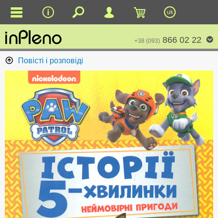
uk
866 02 22
+38 (093)
Повісті і розповіді