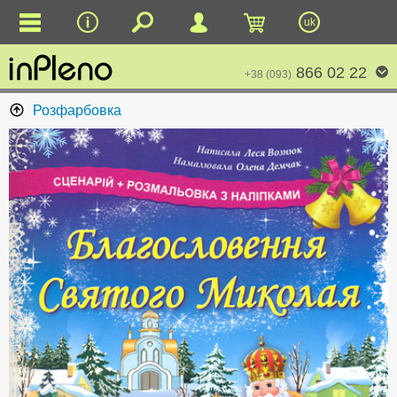
uk
866 02 22
+38 (093)
Розфарбовка