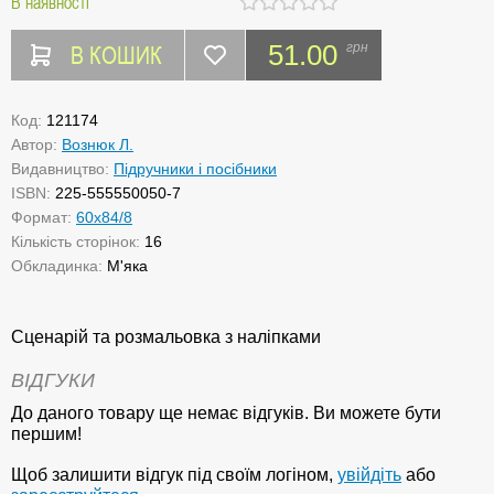
В наявності
В КОШИК
51.00
грн
Код:
121174
Автор:
Вознюк Л.
Видавництво:
Підручники і посібники
ISBN:
225-555550050-7
Формат:
60х84/8
Кількість сторінок:
16
Обкладинка:
М'яка
Сценарій та розмальовка з наліпками
ВІДГУКИ
До даного товару ще немає відгуків. Ви можете бути
першим!
Щоб залишити відгук під своїм логіном,
увійдіть
або