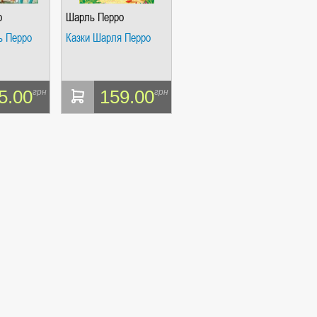
о
Шарль Перро
ь Перро
Казки Шарля Перро
СІ. ГІПЕРІОН
5.00
159.00
грн
грн
І. ЧАС
ЯХ, ВИЗНАЧЕННЯХ, СЦЕНАРІЯХ). АНТОНІНА ШЕВЧУК. МАНДРІВЕЦЬ