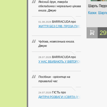
Якісний друк, тверда
Шарль Перр
обкладинка і нереально цікава
книга. Дякую
Казки. Шарл
BARRACUDA
про
01.08.2026
ЖИТТЯ БЕЗ СЛІВ. ПРОЗА ПИСЬМЕННИКІВ ІЗ ГУАН
29
Чудова, новесенька книга.
Дякую
BARRACUDA
про
28.07.2026
У НАС ВБИВАЮТЬ У ВІВТОРОК. СЛАПОВСЬКИЙ О.
Посібник - орієнтир на
тривалий час
ГІСТЬ
про
24.07.2026
ДИТЯЧІ РОЗВАГИ І СВЯТА (У СХЕМАХ, ТАБЛИЦ