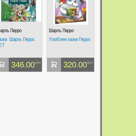
арль Перро
Шарль Перро
азки. Шарль Перро.
Улюблені казки Перро
ЕТ
346.00
320.00
грн
грн