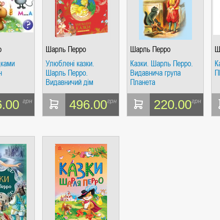
о
Шарль Перро
Шарль Перро
Ш
дками
Улюблені казки.
Казки. Шарль Перро.
К
н
Шарль Перро.
Видавнича група
П
Видавничий дім
Планета
«Школа»
6.00
496.00
220.00
грн
грн
грн