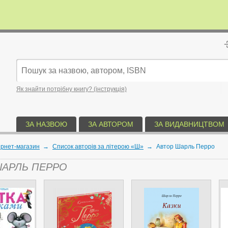
Як знайти потрібну книгу? (інструкція)
ЗА НАЗВОЮ
ЗА АВТОРОМ
ЗА ВИДАВНИЦТВОМ
ернет-магазин
→
Список авторів за літерою «Ш»
→
Автор Шарль Перро
ШАРЛЬ ПЕРРО