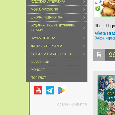
ХУДОЖНЯ ЛІТЕРАТУРА
МОВИ. ФІЛОЛОГІЯ
ШКОЛА. ПЕДАГОГІКА
Шарль Перр
БУДИНОК. ПОБУТ. ДОЗВІЛЛЯ.
ТУРИЗМ
Абетка зага
(А6ф). карто
НАУКА. ТЕХНІКА
ДИТЯЧА ЛІТЕРАТУРА
9
КУЛЬТУРА І СУСПІЛЬСТВО
ЗАГАЛЬНИЙ
МОНОЛІТ
ПОЛІГЛОТ
ОСТАННІ КОМЕНТАРІ