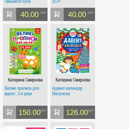
Пишаюся бути
ЗСУ!
українцем!
40.00
40.00
грн
грн
Катерина Смирнова
Катерина Смирнова
Великі прописи для
Адвент-календар.
малят. 3-4 роки
Янголятко
150.00
126.00
грн
грн