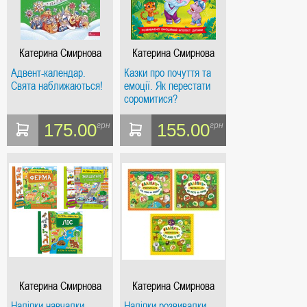
Катерина Смирнова
Катерина Смирнова
Адвент-календар.
Казки про почуття та
Свята наближаються!
емоції. Як перестати
соромитися?
175.00
155.00
грн
грн
Катерина Смирнова
Катерина Смирнова
Наліпки-навчалки
Наліпки-розвивалки