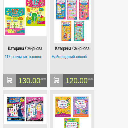
Катерина Смирнова
Катерина Смирнова
117 розумних наліпок
Найшвидший спосіб
130.00
120.00
грн
грн