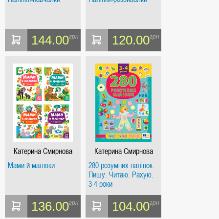
144.00
120.00
грн
грн
Катерина Смирнова
Катерина Смирнова
Мами й малюки
280 розумних наліпок.
Пишу. Читаю. Рахую.
3-4 роки
136.00
104.00
грн
грн