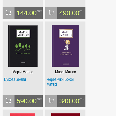
144.00
490.00
грн
грн
Марія Матіос
Марія Матіос
Букова земля
Черевички Божої
матері
590.00
340.00
грн
грн