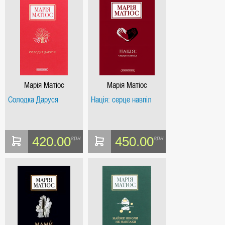
Марія Матіос
Марія Матіос
Солодка Даруся
Нація: серце навпіл
420.00
450.00
грн
грн